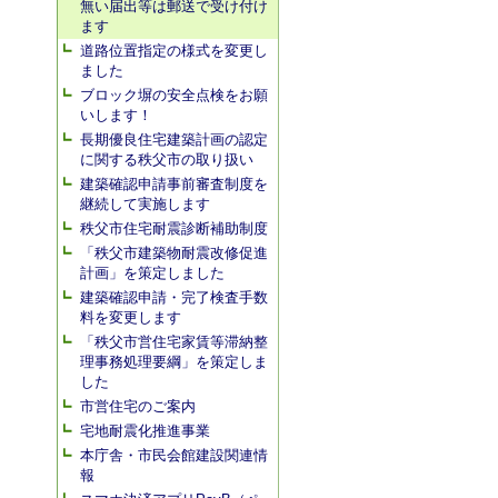
無い届出等は郵送で受け付け
ます
道路位置指定の様式を変更し
ました
ブロック塀の安全点検をお願
いします！
長期優良住宅建築計画の認定
に関する秩父市の取り扱い
建築確認申請事前審査制度を
継続して実施します
秩父市住宅耐震診断補助制度
「秩父市建築物耐震改修促進
計画」を策定しました
建築確認申請・完了検査手数
料を変更します
「秩父市営住宅家賃等滞納整
理事務処理要綱」を策定しま
した
市営住宅のご案内
宅地耐震化推進事業
本庁舎・市民会館建設関連情
報