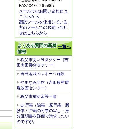
電話番号/0494-26-6869
FAX/ 0494-26-5967
メールでのお問い合わせは
こちらから
翻訳ツールを使用している
方のメールでのお問い合わ
せはこちらから
よくある質問の新着
一覧へ
情報
秩父市あいAIタクシー（吉
田大田乗合タクシー）
吉田地域のスポーツ施設
やまなみ会館（吉田農村環
境改善センター）
秩父市補助金等一覧
Q 戸籍（除籍・原戸籍）謄
抄本・戸籍の附票の写し・身
分証明書を郵便で請求したい
のですが。