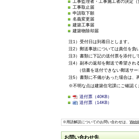
工事監理者・工事施工者の決定（
工事取止届
申請取下願
名義変更届
建築工事届
建築物除却届
注1）受付日は到着日とします。
注2）郵送事故については責任を負
注3）書類に下記の送付票を添付し
注4）副本の返却を郵送で希望され
（信書を送付できない郵送サー
注5）書類に不備があった場合は、
※不明な点は建築住宅課にご確認く
送付票（40KB）
送付票（14KB）
※用語解説についてのお問い合わせは、
Webl
お問い合わせ先