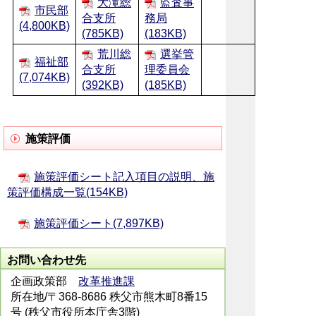
大滝総
監査事
市民部
合支所
務局
(4,800KB)
(785KB)
(183KB)
荒川総
選挙管
福祉部
合支所
理委員会
(7,074KB)
(392KB)
(185KB)
施策評価
施策評価シート記入項目の説明、施
策評価構成一覧(154KB)
施策評価シート(7,897KB)
お問い合わせ先
企画政策部
改革推進課
所在地/〒368-8686 秩父市熊木町8番15
号 (秩父市役所本庁舎3階)