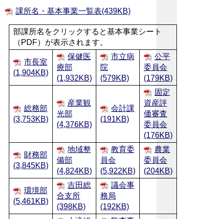
課所名・基本事業一覧表(439KB)
部課所名をクリックすると基本事業シート
（PDF）が表示されます。
保健医
市立病
公平
市長室
療部
院
委員会
(1,904KB)
(1,932KB)
(579KB)
(179KB)
固定
産業観
資産評
総務部
会計課
光部
価審査
(3,753KB)
(191KB)
(4,376KB)
委員会
(176KB)
地域整
教育委
農業
財務部
備部
員会
委員会
(3,845KB)
(4,824KB)
(5,922KB)
(204KB)
吉田総
議会事
環境部
合支所
務局
(5,461KB)
(398KB)
(192KB)