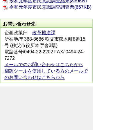
令和元年度市民意識調査結果(830KB)
令和元年度市民意識調査調査票(657KB)
お問い合わせ先
企画政策部
改革推進課
所在地/〒368-8686 秩父市熊木町8番15
号 (秩父市役所本庁舎3階)
電話番号/0494-22-2202 FAX/ 0494-24-
7272
メールでのお問い合わせはこちらから
翻訳ツールを使用している方のメールで
のお問い合わせはこちらから
ホームページについて
サイトの使い方
ご
意見・ご要望
秩父市へのアクセス
Copyright© City of CHICHIBU
All Rights Reserved.
掲載記事、写真の無断転載を禁止します。