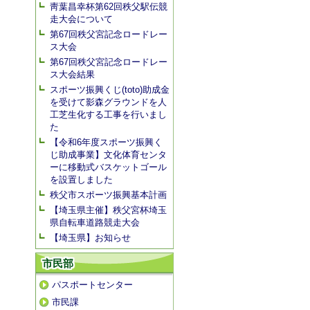
靑葉昌幸杯第62回秩父駅伝競
走大会について
第67回秩父宮記念ロードレー
ス大会
第67回秩父宮記念ロードレー
ス大会結果
スポーツ振興くじ(toto)助成金
を受けて影森グラウンドを人
工芝生化する工事を行いまし
た
【令和6年度スポーツ振興く
じ助成事業】文化体育センタ
ーに移動式バスケットゴール
を設置しました
秩父市スポーツ振興基本計画
【埼玉県主催】秩父宮杯埼玉
県自転車道路競走大会
【埼玉県】お知らせ
市民部
パスポートセンター
市民課