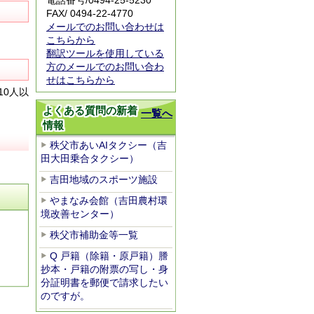
電話番号/
0494-25-5230
FAX/ 0494-22-4770
メールでのお問い合わせは
こちらから
翻訳ツールを使用している
方のメールでのお問い合わ
せはこちらから
0人以
よくある質問の新着
一覧へ
情報
秩父市あいAIタクシー（吉
田大田乗合タクシー）
吉田地域のスポーツ施設
やまなみ会館（吉田農村環
境改善センター）
秩父市補助金等一覧
Q 戸籍（除籍・原戸籍）謄
抄本・戸籍の附票の写し・身
分証明書を郵便で請求したい
のですが。