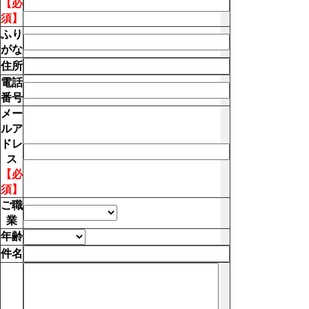
【必
須】
ふり
がな
住所
電話
番号
メー
ルア
ドレ
ス
【必
須】
ご職
業
年齢
件名