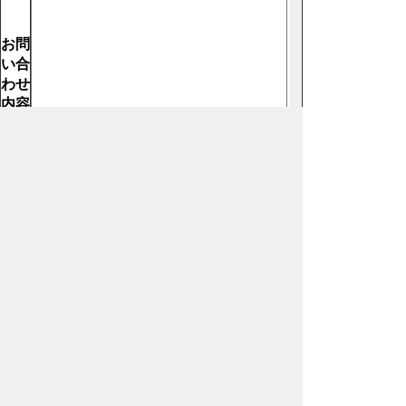
お問
い合
わせ
内容
【必
須】
ホームページについて
サイトの使い方
ご
意見・ご要望
秩父市へのアクセス
Copyright© City of CHICHIBU
All Rights Reserved.