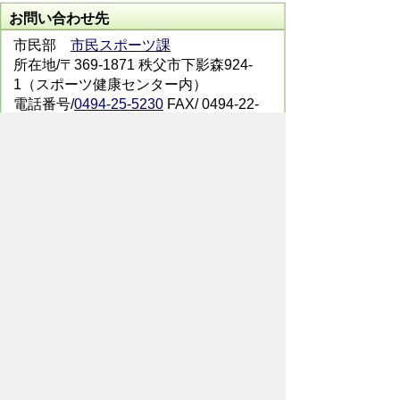
お問い合わせ先
市民部
市民スポーツ課
所在地/〒369-1871 秩父市下影森924-
1（スポーツ健康センター内）
電話番号/
0494-25-5230
FAX/ 0494-22-
4770
メールでのお問い合わせはこちらから
翻訳ツールを使用している方のメールで
のお問い合わせはこちらから
ホームページについて
サイトの使い方
ご
意見・ご要望
秩父市へのアクセス
Copyright© City of CHICHIBU
All Rights Reserved.
掲載記事、写真の無断転載を禁止します。
秩父市役所（法人番号：1000020112071）
〒368-8686