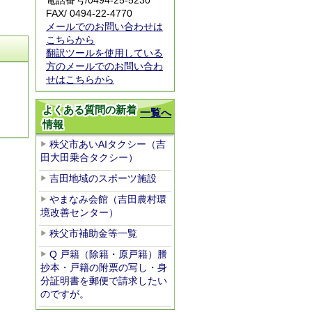
電話番号/
0494-25-5230
FAX/ 0494-22-4770
メールでのお問い合わせは
こちらから
翻訳ツールを使用している
方のメールでのお問い合わ
せはこちらから
よくある質問の新着
一覧へ
情報
秩父市あいAIタクシー（吉
田大田乗合タクシー）
吉田地域のスポーツ施設
やまなみ会館（吉田農村環
境改善センター）
秩父市補助金等一覧
Q 戸籍（除籍・原戸籍）謄
抄本・戸籍の附票の写し・身
分証明書を郵便で請求したい
のですが。