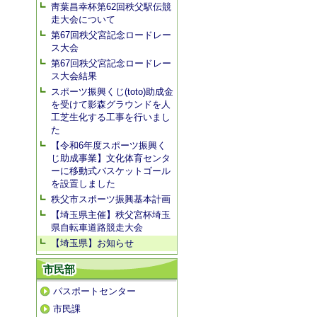
靑葉昌幸杯第62回秩父駅伝競
走大会について
第67回秩父宮記念ロードレー
ス大会
第67回秩父宮記念ロードレー
ス大会結果
スポーツ振興くじ(toto)助成金
を受けて影森グラウンドを人
工芝生化する工事を行いまし
た
【令和6年度スポーツ振興く
じ助成事業】文化体育センタ
ーに移動式バスケットゴール
を設置しました
秩父市スポーツ振興基本計画
【埼玉県主催】秩父宮杯埼玉
県自転車道路競走大会
【埼玉県】お知らせ
市民部
パスポートセンター
市民課