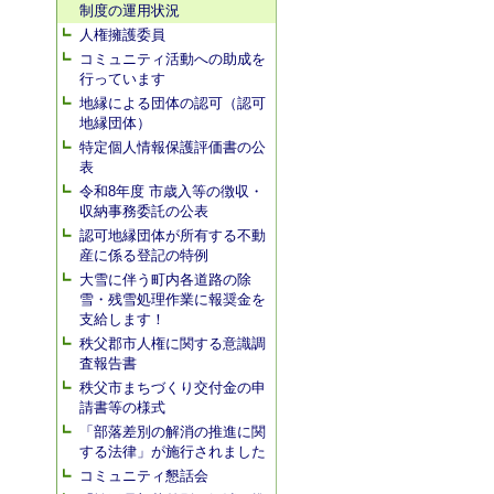
制度の運用状況
人権擁護委員
コミュニティ活動への助成を
行っています
地縁による団体の認可（認可
地縁団体）
特定個人情報保護評価書の公
表
令和8年度 市歳入等の徴収・
収納事務委託の公表
認可地縁団体が所有する不動
産に係る登記の特例
大雪に伴う町内各道路の除
雪・残雪処理作業に報奨金を
支給します！
秩父郡市人権に関する意識調
査報告書
秩父市まちづくり交付金の申
請書等の様式
「部落差別の解消の推進に関
する法律」が施行されました
コミュニティ懇話会