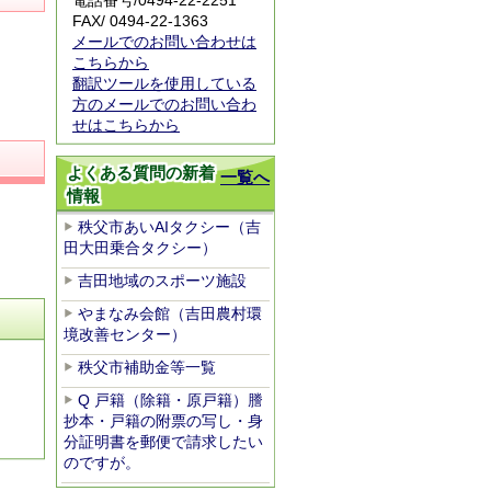
電話番号/0494-22-2251
FAX/ 0494-22-1363
メールでのお問い合わせは
こちらから
翻訳ツールを使用している
方のメールでのお問い合わ
せはこちらから
よくある質問の新着
一覧へ
情報
秩父市あいAIタクシー（吉
田大田乗合タクシー）
吉田地域のスポーツ施設
やまなみ会館（吉田農村環
境改善センター）
秩父市補助金等一覧
Q 戸籍（除籍・原戸籍）謄
抄本・戸籍の附票の写し・身
分証明書を郵便で請求したい
のですが。