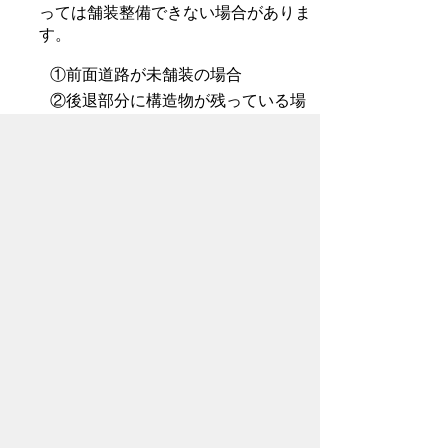
っては舗装整備できない場合がありま
す。
①前面道路が未舗装の場合
②後退部分に構造物が残っている場
合
③後退部分の面積が少ない場合
④U字溝やL型溝の移設が伴う場合
⑤前面道路と建築敷地に高低差があ
る場合
⑥周辺の雨水排水に影響が生じる場
合
ダウンロード
後退用地等寄附申込書.pdf(189KB)
後退用地等寄附申込書.zip(46KB)
後退用地等無償使用承諾
書.pdf(139KB)