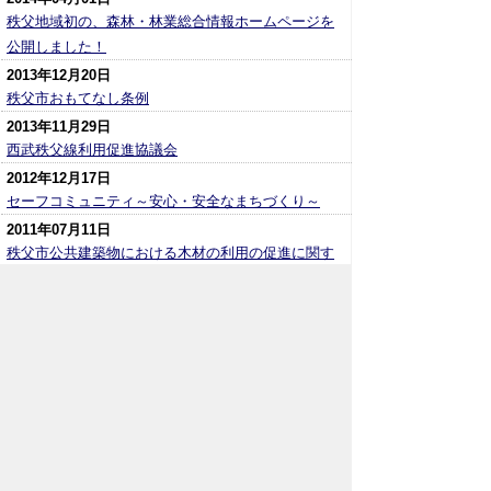
秩父地域初の、森林・林業総合情報ホームページを
公開しました！
2013年12月20日
秩父市おもてなし条例
2013年11月29日
西武秩父線利用促進協議会
2012年12月17日
セーフコミュニティ～安心・安全なまちづくり～
2011年07月11日
秩父市公共建築物における木材の利用の促進に関す
る方針を策定しました
2010年03月26日
ちちぶ定住自立圏共生ビジョンを策定しました
2009年10月29日
住宅耐震診断補助制度
2009年10月01日
ちちぶ定住自立圏が形成されました（平成21年9月25
日）
2009年10月01日