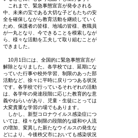
これまで、緊急事態宣言が発令される
中、未来の宝である大切な子どもたちの安
全を確保しながら教育活動を継続していく
ため、保護者の皆様、地域の皆様、教職員
が一丸となり、今できることを模索しなが
ら、様々な活動を工夫して取り組むことが
できました。
10月1日には、全国的に緊急事態宣言が
解除となりました。各学校では、延期にな
っていた行事や校外学習、制限のあった部
活動など、徐々に平時に戻りつつある状況
です。各学校で行っているそれぞれの活動
は、各学年の発達段階に応じた教育的な意
義やねらいがあり、児童・生徒にとっては
大変貴重な学習の場でもあります。
しかし、新型コロナウイルス感染症につ
いては、様々な制限の段階的な緩和や人流
の増加、変異した新たなウイルスの発生な
どにより、今後秩父市においても感染状況