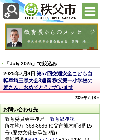
「
July 2025
」で絞込み
2025年7月8日
第57回交通安全こども自
転車埼玉県大会3連覇 秩父第一小学校の
皆さん、おめでとうございます
2025年7月8日
お問い合わせ先
教育委員会事務局
教育総務課
所在地/〒368-8686 秩父市熊木町8番15
号 (歴史文化伝承館2階)
電話番号/
0494-25-5227
FAX/ 0494-23-