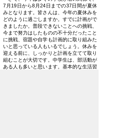
7月19日から8月24日までの37日間が夏休
みとなります。皆さんは、今年の夏休みを
どのように過ごしますか。すでに計画がで
きましたか。普段できないことへの挑戦、
今まで努力はしたものの不十分だったこと
に挑戦、宿題や自学も計画的に取り組みた
いと思っている人もいるでしょう。休みを
迎える前に、しっかりと計画を立てて取り
組むことが大切です。中学生は、部活動が
ある人も多いと思います。基本的な生活習
慣や食習慣を確立し、暑い夏を「健康第
一」で過ごしてください。また、学校以外
の場所などに出かけることもあるかと思い
ますが、交通ルール、熱中症、水難事故な
どに十分に気を付け「安全第一」で、充実
した休みにしてほしいと思います。そし
て、8月25日には、元気な姿で第2学期を
迎えてほしいと強く願っています。保護者
の皆様、地域の皆様には、地域の子供たち
の健やかな成長に、ご理解とご協力を賜り