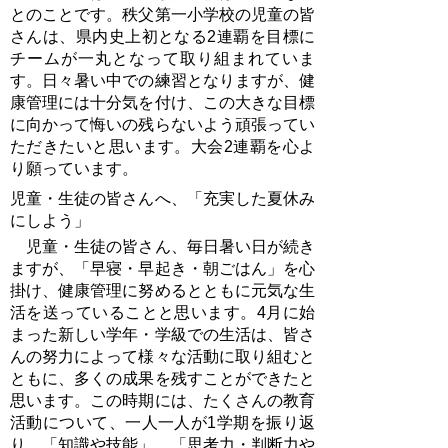
とのことです。秩父第一小学校の児童の皆
さんは、県内史上初となる2連覇を目標に
チームが一丸となって取り組まれていま
す。日々暑い中での練習となりますが、健
康管理には十分気を付け、この大きな目標
に向かって悔いの残らないよう頑張ってい
ただきたいと思います。大会2連覇を心よ
り願っています。
児童・生徒の皆さんへ、「充実した夏休み
にしよう」
児童・生徒の皆さん、毎日暑い日が続き
ますが、「早寝・早起き・朝ごはん」を心
掛け、健康管理に努めるとともに元気な生
活を送っていることと思います。4月に始
まった新しい学年・学級での生活は、皆さ
んの努力によって様々な活動に取り組むと
ともに、多くの成果を残すことができたと
思います。この時期には、たくさんの教育
活動について、一人一人が1学期を振り返
り、「知識や技能」、「思考力・判断力や