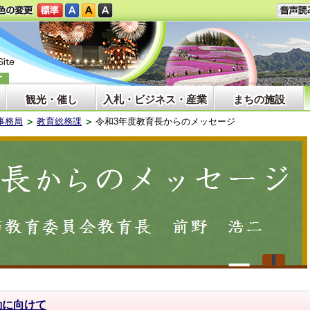
観光・催し
入札・ビジネス・産業
まちの施設
事務局
教育総務課
令和3年度教育長からのメッセージ
動に向けて