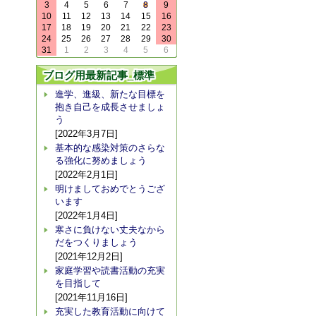
3
4
5
6
7
8
9
10
11
12
13
14
15
16
17
18
19
20
21
22
23
24
25
26
27
28
29
30
31
1
2
3
4
5
6
ブログ用最新記事_標準
進学、進級、新たな目標を
抱き自己を成長させましょ
う
[2022年3月7日]
基本的な感染対策のさらな
る強化に努めましょう
[2022年2月1日]
明けましておめでとうござ
います
[2022年1月4日]
寒さに負けない丈夫なから
だをつくりましょう
[2021年12月2日]
家庭学習や読書活動の充実
を目指して
[2021年11月16日]
充実した教育活動に向けて