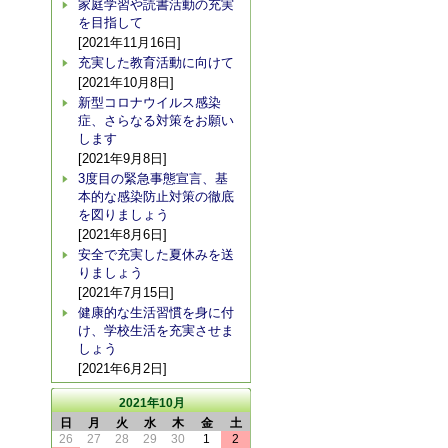
家庭学習や読書活動の充実
を目指して
[2021年11月16日]
充実した教育活動に向けて
[2021年10月8日]
新型コロナウイルス感染
症、さらなる対策をお願い
します
[2021年9月8日]
3度目の緊急事態宣言、基
本的な感染防止対策の徹底
を図りましょう
[2021年8月6日]
安全で充実した夏休みを送
りましょう
[2021年7月15日]
健康的な生活習慣を身に付
け、学校生活を充実させま
しょう
[2021年6月2日]
2021年10月
日
月
火
水
木
金
土
26
27
28
29
30
1
2