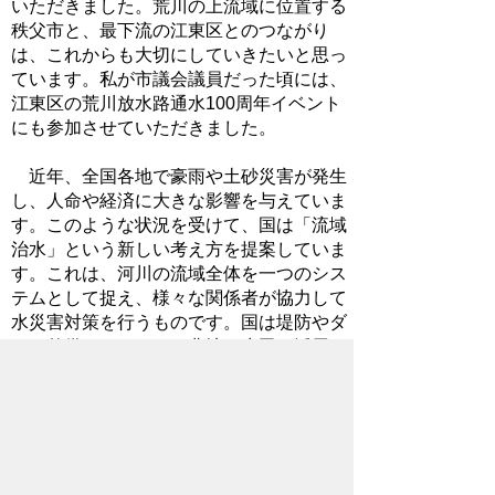
いただきました。荒川の上流域に位置する
秩父市と、最下流の江東区とのつながり
は、これからも大切にしていきたいと思っ
ています。私が市議会議員だった頃には、
江東区の荒川放水路通水100周年イベント
にも参加させていただきました。
近年、全国各地で豪雨や土砂災害が発生
し、人命や経済に大きな影響を与えていま
す。このような状況を受けて、国は「流域
治水」という新しい考え方を提案していま
す。これは、河川の流域全体を一つのシス
テムとして捉え、様々な関係者が協力して
水災害対策を行うものです。国は堤防やダ
ムの整備だけでなく、農地や水田を活用し
たグリーンインフラの整備や地域住民との
情報共有も重視した「流域治水プロジェク
ト」を推進しています。首都直下型地震の
予測なども踏まえ、今後さらに流域圏内で
の関係性を深めていければと考えていま
す。