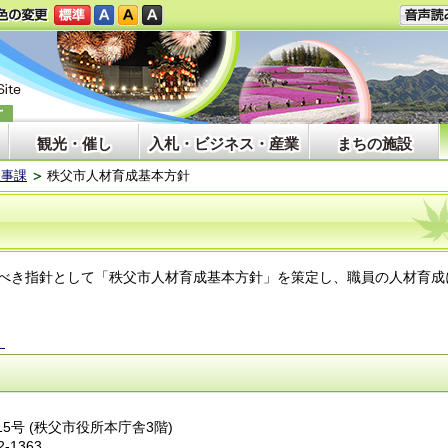
観光・催し
入札・ビジネス・産業
まちの施設
人事課
秩父市人材育成基本方針
べき指針として「秩父市人材育成基本方針」を策定し、職員の人材育成
）
番15号 (秩父市役所本庁舎3階)
2-1363