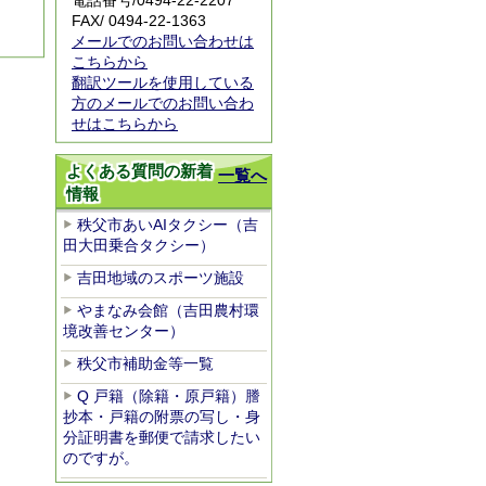
電話番号/0494-22-2207
FAX/ 0494-22-1363
メールでのお問い合わせは
こちらから
翻訳ツールを使用している
方のメールでのお問い合わ
せはこちらから
よくある質問の新着
一覧へ
情報
秩父市あいAIタクシー（吉
田大田乗合タクシー）
吉田地域のスポーツ施設
やまなみ会館（吉田農村環
境改善センター）
秩父市補助金等一覧
Q 戸籍（除籍・原戸籍）謄
抄本・戸籍の附票の写し・身
分証明書を郵便で請求したい
のですが。