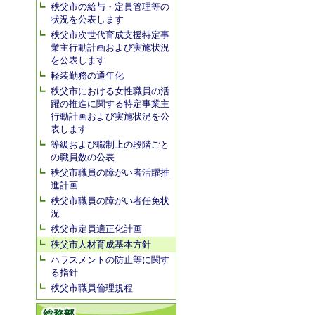
秩父市の給与・定員管理等の
状況を公表します
秩父市次世代育成支援特定事
業主行動計画および実施状況
を公表します
軽装勤務の通年化
秩父市における女性職員の活
躍の推進に関する特定事業主
行動計画および実施状況を公
表します
等級および職制上の段階ごと
の職員数の公表
秩父市職員の障がい者活躍推
進計画
秩父市職員の障がい者任免状
況
秩父市定員適正化計画
秩父市人材育成基本方針
ハラスメントの防止等に関す
る指針
秩父市職員倫理規程
総務部