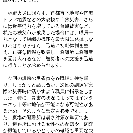
林野火災に限らず、首都直下地震や南海
トラフ地震などの大規模な自然災害、さら
には近年勢力を増している台風被害など、
私たち秩父市が被災した場合には、職員一
丸となって組織の機能を最大限に発揮しな
ければなりません。迅速に初動体制を整
え、正確な情報を収集し、避難所に避難者
を受け入れるなど、被災者への支援を迅速
に行うことが求められます。
今回の訓練の反省点を各職場に持ち帰
り、しっかりと話し合い、次回の訓練や実
際の災害時に活かすよう職員に指示をしま
した。特に、災害の状況によってはインタ
ーネット等の通信が不能になる可能性があ
るため、そのような想定も必要です。ま
た、夏場の避難所は暑さ対策が重要であ
り、避難所における女性への配慮や、病院
が機能しているかどうかの確認も重要な観