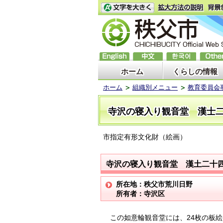
ホーム
くらしの情報
ホーム
組織別メニュー
教育委員会
寺沢の寝入り観音堂 漢士
市指定有形文化財（絵画）
寺沢の寝入り観音堂 漢土二十
所在地：秩父市荒川日野
所有者：寺沢区
この如意輪観音堂には、24枚の板絵