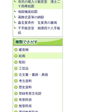
寺沢の寝入り観音堂 漢士二
十四孝絵図
地獄極楽絵図
葛飾北斎筆の納額
森玄黄斉作 玄黄斉の書画
千手観音堂 相撲四十八手板
絵
種類でさがす
建造物
絵画
彫刻
工芸品
古文書・書跡・典籍
考古資料
歴史資料
登録有形文化財
有形民俗
無形民俗