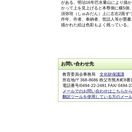
がある。明治16年巴水量山により描
かって上を見上げると本尊側に横5側
須弥坦（しゅみだん）上に左右2面ず
作年、作者、奉納者、世話人等が墨書
描かれた絵は色彩もよく残っている。
お問い合わせ先
教育委員会事務局
文化財保護課
所在地/〒368-8686 秩父市熊木町8番
電話番号/
0494-22-2481
FAX/ 0494-2
メールでのお問い合わせはこちらか
翻訳ツールを使用している方のメー