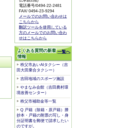
伝承館2階)
電話番号/
0494-22-2481
FAX/ 0494-23-9294
メールでのお問い合わせは
こちらから
翻訳ツールを使用している
方のメールでのお問い合わ
せはこちらから
よくある質問の新着
一覧へ
情報
秩父市あいAIタクシー（吉
田大田乗合タクシー）
吉田地域のスポーツ施設
やまなみ会館（吉田農村環
境改善センター）
秩父市補助金等一覧
Q 戸籍（除籍・原戸籍）謄
抄本・戸籍の附票の写し・身
分証明書を郵便で請求したい
のですが。