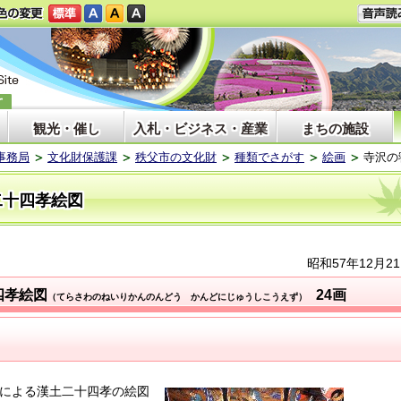
観光・催し
入札・ビジネス・産業
まちの施設
事務局
文化財保護課
秩父市の文化財
種類でさがす
絵画
寺沢の
二十四孝絵図
昭和57年12月2
四孝絵図
24画
（てらさわのねいりかんのんどう かんどにじゅうしこうえず）
による漢土二十四孝の絵図