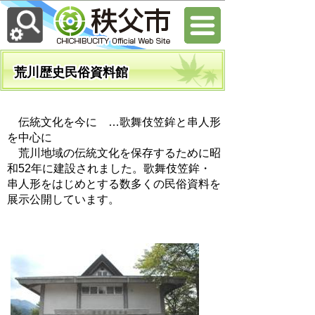
荒川歴史民俗資料館
伝統文化を今に …歌舞伎笠鉾と串人形
を中心に
荒川地域の伝統文化を保存するために昭
和52年に建設されました。歌舞伎笠鉾・
串人形をはじめとする数多くの民俗資料を
展示公開しています。