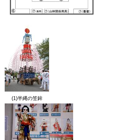
(1)半縄の笠鉾