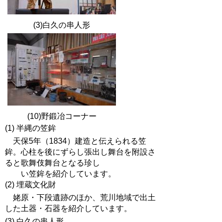
(3)白久の串人形
(10)野鍛冶コーナー
(1) 半縄の笠鉾
天保5年（1834）建造と伝えられる笠
鉾。心柱を後にずらし張出し舞台を附設さ
ると歌舞伎舞台となる珍し
い笠鉾を紹介しています。
(2) 埋蔵文化財
姥原・下段遺跡のほか、荒川地域で出土
した土器・石器を紹介しています。
(3) 白久の串人形