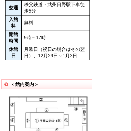
秩父鉄道・武州日野駅下車徒
交通
歩5分
入館
無料
料
開館
9時～17時
時間
休館
月曜日（祝日の場合はその翌
日
日）、12月29日～1月3日
＜館内案内＞