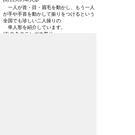
一人が首・目・眉毛を動かし、もう一人
が手や手首を動かして振りをつけるという
全国でも珍しい二人操りの
串人形を紹介しています。
(4) 白久のテンゴウ祭り
(5) 民俗資料コーナー
(6) 消防用具コーナー
(7) 農林用具コーナー
荒川地域で使用されていた農具・山林用
具・養蚕用具を紹介しています。
(8) 森 玄黄斉
彫刻・絵画・書道に優れ、「印籠譜」な
ど数多くの作品を残している森玄黄斉を紹
介しています。
(9) 古文書
(10) 野鍛冶コーナー
秩父地方で唯一今に伝わる野鍛冶を紹介
しています。