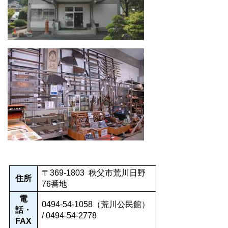
〒369-1803 秩父市荒川日野
住所
76番地
電
0494-54-1058（荒川公民館）
話・
/ 0494-54-2778
FAX