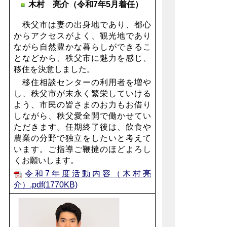
木村 亮介（令和7年5月着任）
秩父市は妻の出身地であり、都心
からアクセスがよく、観光地であり
ながら自然豊かな暮らしができるこ
となどから、秩父市に魅力を感じ、
移住を決意しました。
移住相談センターの利用者を増や
し、秩父市が末永く繁栄していける
よう、市民の皆さまのお力もお借り
しながら、秩父愛全開で働かせてい
ただきます。任期終了後は、飲食や
農業の分野で独立をしたいと考えて
います。ご指導ご鞭撻のほどよろし
くお願いします。
令和7年度活動内容（木村亮
介）.pdf(1770KB)