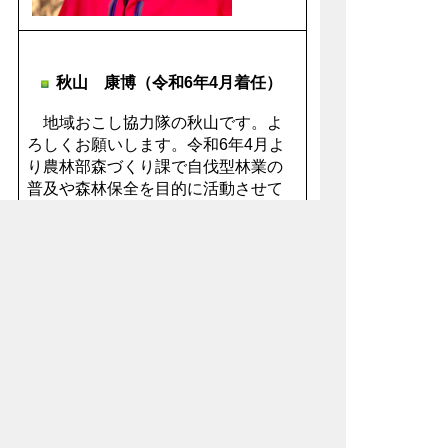
秋山 康博（令和6年4月着任）
地域おこし協力隊の秋山です。よ
ろしくお願いします。令和6年4月よ
り農林部森づくり課で自伐型林業の
普及や森林保全を目的に活動させて
いただいております。
地域の方々と共に、この美しい秩
父の山林を未来に残すため日々努め
ていく所存です。現在、先輩隊員の
下で自伐型林業の実践的な作業を行
っています。一日も早く皆様のお役
に立てるよう頑張りますので、何卒
よろしくお願いいたします。
令和7年度活動内容（秋山康
博）.pdf(604KB)