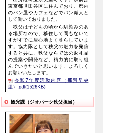
東京都世田谷区に住
んでおり、都内
のパン屋やカフェなどでパン職人と
して
働いておりました。
秩父は子どもの頃から馴染みのあ
る場所なので、移住
して間もないで
すがすでに居心地よく暮らしていま
す。
協力隊として秩父の魅力を発信
すると共に、秩父ならで
はの返礼品
の提案や開発など、精力的に取り組
んでいき
たいと思います。
よろしく
お願いいたします。
令和7年度活動内容（那賀早央
里）.pdf(1526KB)
観光課（ジオパーク秩父担当）