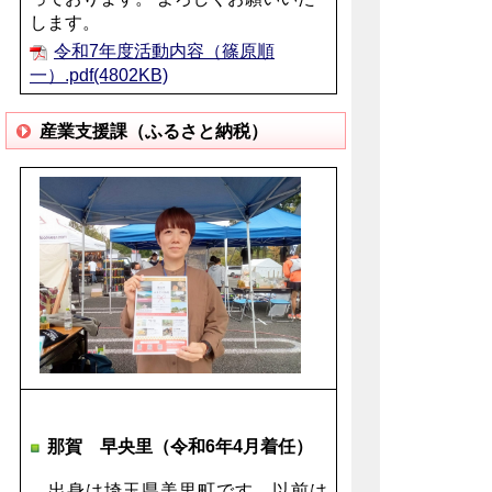
します。
令和7年度活動内容（篠原順
一）.pdf(4802KB)
産業支援課（ふるさと納税）
那賀 早央里（令和6年4月着任）
出身は埼玉県美里町です。以前は