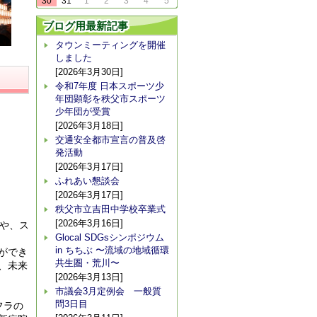
30
31
1
2
3
4
5
ブログ用最新記事
タウンミーティングを開催
しました
[2026年3月30日]
令和7年度 日本スポーツ少
年団顕彰を秩父市スポーツ
少年団が受賞
[2026年3月18日]
交通安全都市宣言の普及啓
発活動
[2026年3月17日]
ふれあい懇談会
[2026年3月17日]
秩父市立吉田中学校卒業式
[2026年3月16日]
みや、ス
Glocal SDGsシンポジウム
in ちちぶ 〜流域の地域循環
ができ
共生圏・荒川〜
、未来
[2026年3月13日]
市議会3月定例会 一般質
問3日目
フラの