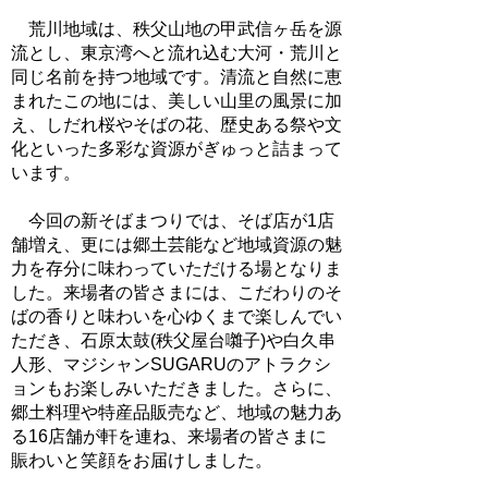
荒川地域は、秩父山地の甲武信ヶ岳を源
流とし、東京湾へと流れ込む大河・荒川と
同じ名前を持つ地域です。清流と自然に恵
まれたこの地には、美しい山里の風景に加
え、しだれ桜やそばの花、歴史ある祭や文
化といった多彩な資源がぎゅっと詰まって
います。
今回の新そばまつりでは、そば店が1店
舗増え、更には郷土芸能など地域資源の魅
力を存分に味わっていただける場となりま
した。来場者の皆さまには、こだわりのそ
ばの香りと味わいを心ゆくまで楽しんでい
ただき、石原太鼓(秩父屋台囃子)や白久串
人形、マジシャンSUGARUのアトラクシ
ョンもお楽しみいただきました。さらに、
郷土料理や特産品販売など、地域の魅力あ
る16店舗が軒を連ね、来場者の皆さまに
賑わいと笑顔をお届けしました。