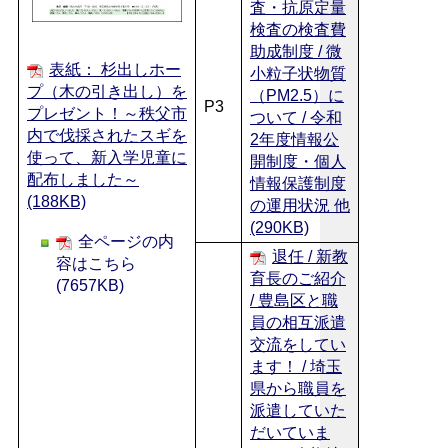
査・抗原定量
検査の検査費
助成制度 / 微
表紙： 杉出しホー
小粒子状物質
プ（木の引き出し）を
（PM2.5）に
P3
プレゼント！～秩父市
ついて / 令和
内で伐採されたスギを
2年度情報公
使って、新入学児童に
開制度・個人
配布しました～
情報保護制度
(188KB)
の運用状況 他
(290KB)
全ページの内
退任 / 新教
容はこちら
育長のご紹介
(7657KB)
/ 豊島区と職
員の相互派遣
交流をしてい
ます！ / 埼玉
県から職員を
派遣していた
だいていま