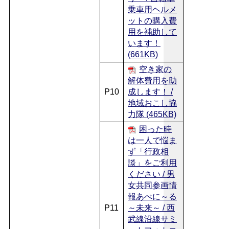
乗車用ヘルメ
ットの購入費
用を補助して
います！
(661KB)
空き家の
解体費用を助
P10
成します！ /
地域おこし協
力隊 (465KB)
困った時
は一人で悩ま
ず「行政相
談」をご利用
ください / 男
女共同参画情
報あべに～る
P11
～未来～ / 西
武線沿線サミ