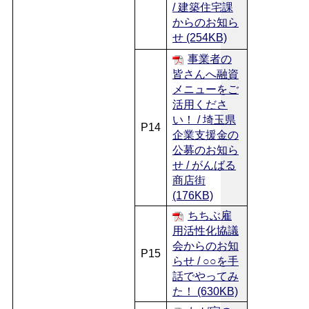
/ 建築住宅課
からのお知ら
せ (254KB)
事業者の
皆さんへ融資
メニューをご
活用くださ
い！ / 埼玉県
P14
企業支援金の
公募のお知ら
せ / がんばる
商店街
(176KB)
ちちぶ雇
用活性化協議
会からのお知
P15
らせ / ○○を手
話でやってみ
た！ (630KB)