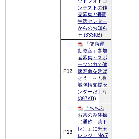
ットフォトコ
ンテストの作
品募集 / 消費
生活センター
からのお知ら
せ (333KB)
「健康運
動教室」参加
者募集～スポ
ーツの力で健
P12
康寿命を延ば
そう！～ / 地
域包括支援セ
ンターだより
(397KB)
「ちちぶ
お茶のみ体操
（通称：茶ト
レ）」にチャ
P13
レンジ！No.7