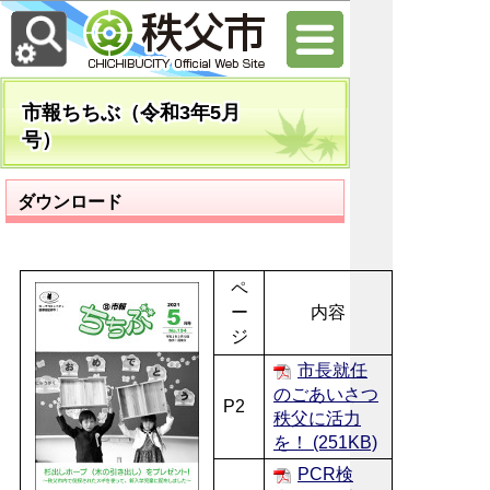
市報ちちぶ（令和3年5月
号）
ダウンロード
ペ
ー
内容
ジ
市長就任
のごあいさつ
P2
秩父に活力
を！ (251KB)
PCR検