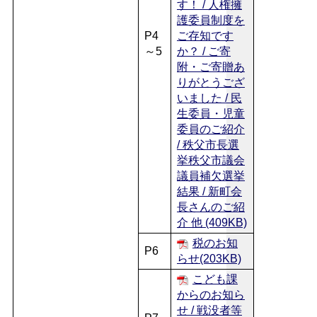
す！ / 人権擁
護委員制度を
P4
ご存知です
～5
か？ / ご寄
附・ご寄贈あ
りがとうござ
いました / 民
生委員・児童
委員のご紹介
/ 秩父市長選
挙秩父市議会
議員補欠選挙
結果 / 新町会
長さんのご紹
介 他 (409KB)
税のお知
P6
らせ(203KB)
こども課
からのお知ら
せ / 戦没者等