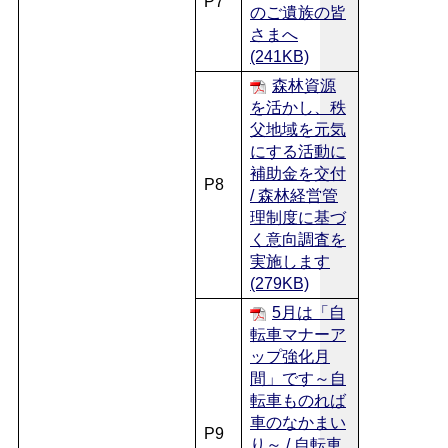
P7
のご遺族の皆
さまへ
(241KB)
森林資源
を活かし、秩
父地域を元気
にする活動に
補助金を交付
P8
/ 森林経営管
理制度に基づ
く意向調査を
実施します
(279KB)
5月は「自
転車マナーア
ップ強化月
間」です～自
転車ものれば
車のなかまい
P9
り～ / 自転車