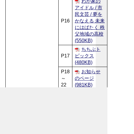
わが家の
アイドル / 市
民文芸 / 夢を
P16
かなえる 未来
にはばたく 秩
父地域の高校
(550KB)
ちちぶト
P17
ピックス
(480KB)
P18
お知らせ
～
のページ
22
(981KB)
無料相談
P23
室 / 図書館だ
より (395KB)
休日急患
P24
当番医
(127KB)