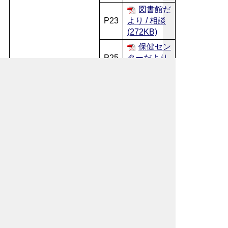
図書館だ
P23
より / 相談
(272KB)
保健セン
P25
ターだより
～
/ 休日急患
24
当番医
(479KB)
くらしの
P26
カレンダー
(170KB)
お問い合わせ先
企画政策部
秘書広報課
所在地/〒368-8686 秩父市熊木町8番15
号 (秩父市役所本庁舎3階)
電話番号/0494-22-2505 FAX/0494-24-
7272
メールでのお問い合わせはこちらから