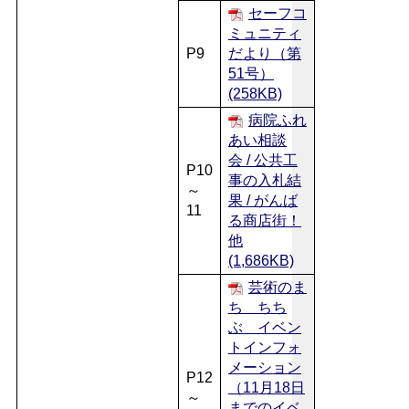
セーフコ
ミュニティ
P9
だより（第
51号）
(258KB)
病院ふれ
あい相談
会 / 公共工
P10
事の入札結
～
果 / がんば
11
る商店街！
他
(1,686KB)
芸術のま
ち ちち
ぶ イベン
トインフォ
メーション
P12
（11月18日
～
までのイベ