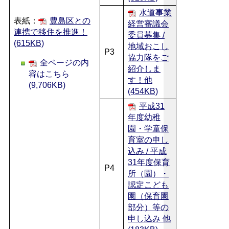
水道事業
表紙：
豊島区との
経営審議会
連携で移住を推進！
委員募集 /
(615KB)
地域おこし
P3
協力隊をご
全ページの内
紹介しま
容はこちら
す！他
(9,706KB)
(454KB)
平成31
年度幼稚
園・学童保
育室の申し
込み / 平成
31年度保育
P4
所（園）・
認定こども
園（保育園
部分）等の
申し込み 他