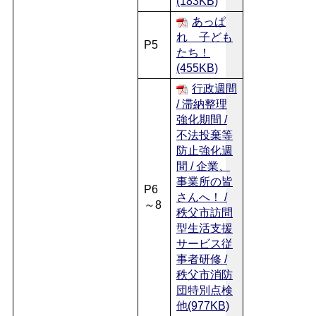
(183KB)
あっぱ
れ 子ども
P5
たち！
(455KB)
行政週間
/ 滞納整理
強化期間 /
不法投棄等
防止強化週
間 / 企業、
事業所の皆
P6
さんへ！ /
～8
秩父市訪問
型生活支援
サービス従
事者研修 /
秩父市消防
団特別点検
他(977KB)