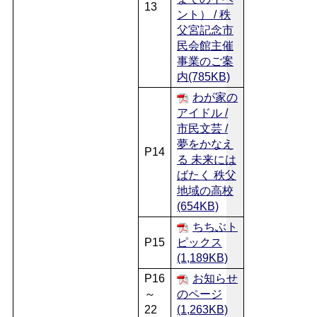
13
ント） / 秩
父宮記念市
民会館主催
事業のご案
内(785KB)
わが家の
アイドル /
市民文芸 /
夢をかなえ
P14
る 未来には
ばたく 秩父
地域の高校
(654KB)
ちちぶト
P15
ピックス
(1,189KB)
P16
お知らせ
～
のページ
22
(1,263KB)