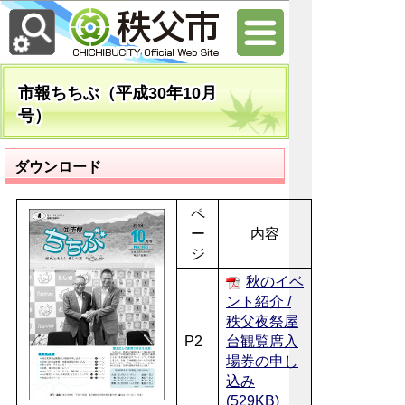
市報ちちぶ（平成30年10月
号）
ダウンロード
ペ
ー
内容
ジ
秋のイベ
ント紹介 /
秩父夜祭屋
P2
台観覧席入
場券の申し
込み
(529KB)