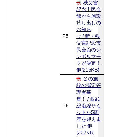
秩父宮
記念市民会
館から施設
貸し出しの
お知ら
P5
せ / 新・秩
父宮記念市
民会館のシ
ンボルマー
クが決定！
他(215KB)
公の施
設の指定管
理者募
集！ / 西武
P6
線沿線サミ
ットが5周
年を迎えま
した 他
(302KB)