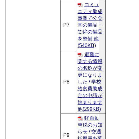
コミュ
ニティ助成
事業で公会
P7
堂の備品・
笠鉾の備品
を整備 他
(540KB)
避難に
関する情報
の名称が変
更になりま
P8
した / 学校
給食費助成
金の申請が
始まります
他(299KB)
軽自動
車税のお知
らせ / 交通
P9
指導員を募