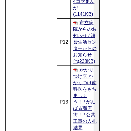
4コマまん
が
(1141KB)
市立病
院からのお
知らせ / 消
P12
費生活セン
ターからの
お知らせ
他(238KB)
かかり
つけ医 か
かりつけ歯
科医をもち
ましょ
P13
う！ / がん
ばる商店
街！ / 公共
工事の入札
結果