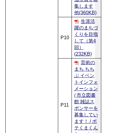
集します
他(360KB)
生涯活
躍のまちづ
くりを目指
P10
して（第4
回）
(232KB)
芸術の
まち ちち
ぶ イベン
トインフォ
メーション
/ 市立図書
館 雑誌ス
P11
ポンサーを
募集してい
ます！ / ポ
テくまくん