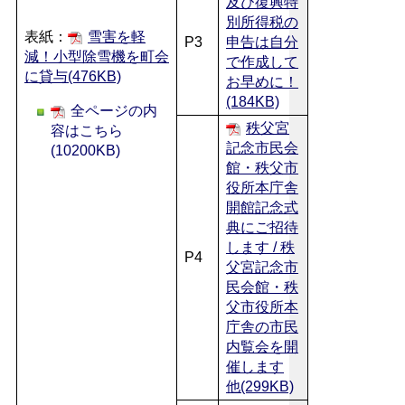
及び復興特
別所得税の
表紙：
雪害を軽
P3
申告は自分
減！小型除雪機を町会
で作成して
に貸与(476KB)
お早めに！
(184KB)
全ページの内
秩父宮
容はこちら
記念市民会
(10200KB)
館・秩父市
役所本庁舎
開館記念式
典にご招待
します / 秩
P4
父宮記念市
民会館・秩
父市役所本
庁舎の市民
内覧会を開
催します
他(299KB)