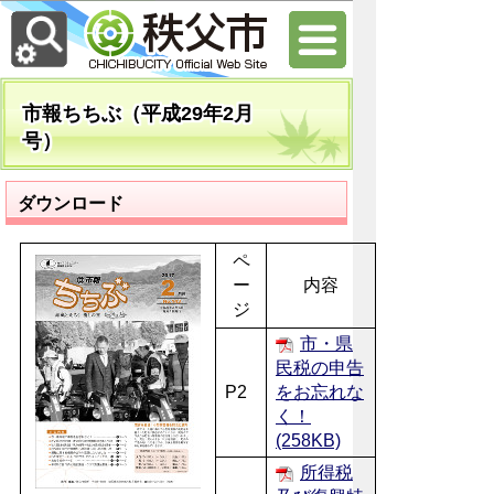
市報ちちぶ（平成29年2月
号）
ダウンロード
ペ
ー
内容
ジ
市・県
民税の申告
P2
をお忘れな
く！
(258KB)
所得税