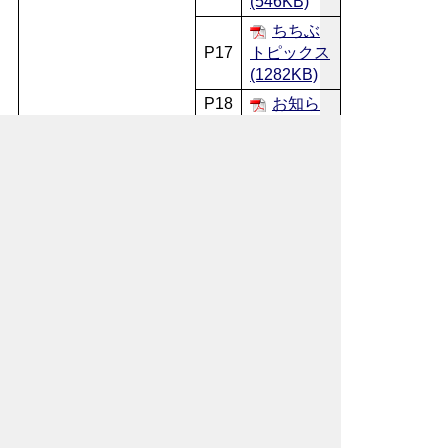
(546KB)
ちちぶ
P17
トピックス
(1282KB)
P18
お知ら
～
せのページ
22
(885KB)
図書館
だより / 相
P23
談 / 他
(300KB)
保健セ
P25
ンターだよ
～
り / 休日急
24
患当番医
(534KB)
平成29
年度 市内
P26
公民館 講
～