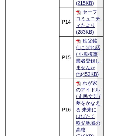
(215KB)
セーフ
コミュニテ
P14
ィだより
(283KB)
秩父銘
仙こぼれ話
/ 小規模事
P15
業者登録し
ませんか
他(452KB)
わが家
のアイドル
/ 市民文芸 /
夢をかなえ
P16
る 未来に
はばたく
秩父地域の
高校