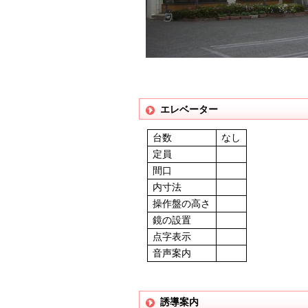
エレベーター
台数
なし
定員
間口
内寸法
操作盤の高さ
鏡の設置
点字表示
音声案内
誘導案内