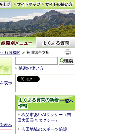
組織別メニュー
よくある質問
等・行政機関
荒川総合支所
検索の使い方
を表示
よくある質問の新着
一覧へ
情報
秩父市あいAIタクシー（吉
田大田乗合タクシー）
を表示
吉田地域のスポーツ施設