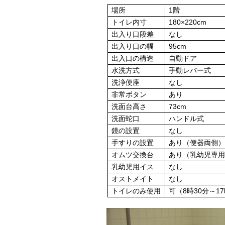
場所
1階
トイレ内寸
180×220cm
出入り口段差
なし
出入り口の幅
95cm
出入口の構造
自動ドア
水洗方式
手動レバー式
洗浄便座
なし
非常ボタン
あり
洗面台高さ
73cm
洗面蛇口
ハンドル式
鏡の設置
なし
手すりの設置
あり（便器両側
オムツ交換台
あり（乳幼児専
乳幼児用イス
なし
オストメイト
なし
トイレのみ使用
可（8時30分～1