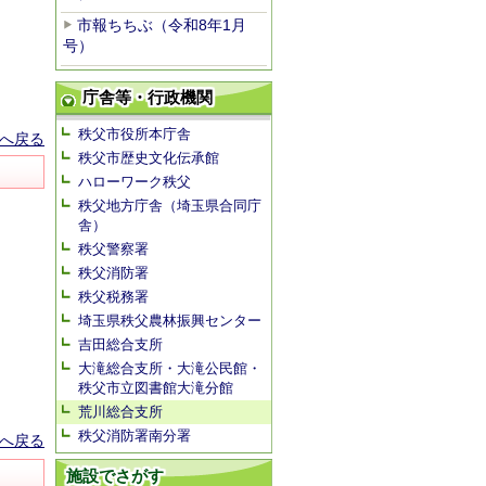
市報ちちぶ（令和8年1月
号）
庁舎等・行政機関
秩父市役所本庁舎
へ戻る
秩父市歴史文化伝承館
ハローワーク秩父
秩父地方庁舎（埼玉県合同庁
舎）
秩父警察署
秩父消防署
秩父税務署
埼玉県秩父農林振興センター
吉田総合支所
大滝総合支所・大滝公民館・
秩父市立図書館大滝分館
荒川総合支所
秩父消防署南分署
へ戻る
施設でさがす