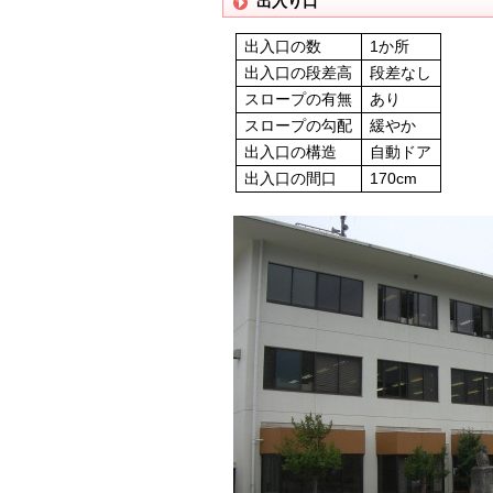
出入り口
出入口の数
1か所
出入口の段差高
段差なし
スロープの有無
あり
スロープの勾配
緩やか
出入口の構造
自動ドア
出入口の間口
170cm