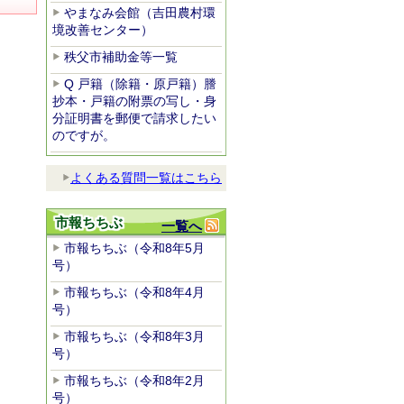
やまなみ会館（吉田農村環
境改善センター）
秩父市補助金等一覧
Q 戸籍（除籍・原戸籍）謄
抄本・戸籍の附票の写し・身
分証明書を郵便で請求したい
のですが。
よくある質問一覧はこちら
市報ちちぶ
一覧へ
市報ちちぶ（令和8年5月
号）
市報ちちぶ（令和8年4月
号）
市報ちちぶ（令和8年3月
号）
市報ちちぶ（令和8年2月
号）