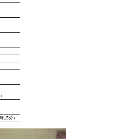
）
用）
7時15分）