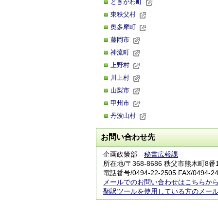
ときがわ町
東秩父村
奥多摩町
藤岡市
神流町
上野村
川上村
山梨市
甲州市
丹波山村
お問い合わせ先
企画政策部
秘書広報課
所在地/〒368-8686 秩父市熊木町8
電話番号/0494-22-2505 FAX/0494-24
メールでのお問い合わせはこちらか
翻訳ツールを使用している方のメー