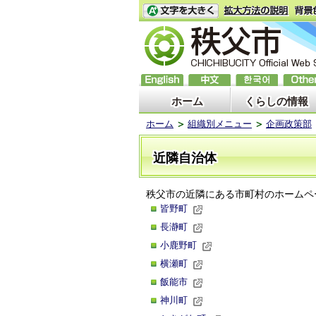
ホーム
くらしの情報
ホーム
組織別メニュー
企画政策部
近隣自治体
秩父市の近隣にある市町村のホームペ
皆野町
長瀞町
小鹿野町
横瀬町
飯能市
神川町