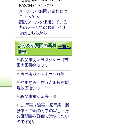
電話番号/0494-22-2505
FAX/0494-24-7272
メールでのお問い合わせは
こちらから
翻訳ツールを使用している
方のメールでのお問い合わ
せはこちらから
よくある質問の新着
一覧へ
情報
秩父市あいAIタクシー（吉
田大田乗合タクシー）
吉田地域のスポーツ施設
やまなみ会館（吉田農村環
境改善センター）
秩父市補助金等一覧
Q 戸籍（除籍・原戸籍）謄
抄本・戸籍の附票の写し・身
分証明書を郵便で請求したい
のですが。