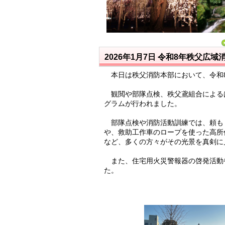
2026年1月7日
令和8年秩父広域
本日は秩父消防本部において、令和
観閲や部隊点検、秩父鳶組合による
グラムが行われました。
部隊点検や消防活動訓練では、頼も
や、救助工作車のロープを使った高所
など、多くの方々がその光景を真剣に
また、住宅用火災警報器の啓発活動
た。