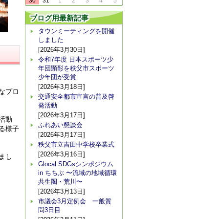
30
31
1
2
3
4
5
ブログ用最新記事
タウンミーティングを開催
しました
[2026年3月30日]
令和7年度 日本スポーツ少
年団顕彰を秩父市スポーツ
少年団が受賞
[2026年3月18日]
なプロ
交通安全都市宣言の普及啓
発活動
[2026年3月17日]
活動
ふれあい懇談会
る様子
[2026年3月17日]
秩父市立吉田中学校卒業式
[2026年3月16日]
まし
Glocal SDGsシンポジウム
in ちちぶ 〜流域の地域循環
共生圏・荒川〜
[2026年3月13日]
市議会3月定例会 一般質
問3日目