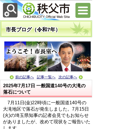
市長ブログ（令和7年）
前の記事へ
記事一覧へ
次の記事へ
2025年7月17日
一般国道140号の大滝の
落石について
7月11日(金)22時頃に一般国道140号の
大滝地区で落石が発生しました。7月15日
(火)の埼玉県知事の記者会見でもお知らせ
がありましたが、改めて現状をご報告いた
します。