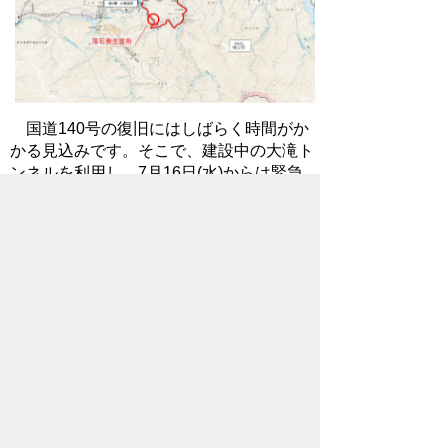
国道140号の復旧にはしばらく時間がか
かる見込みです。そこで、建設中の大滝ト
ンネルを利用し、7月16日(水)からは緊急
車両のみ、24時間トンネル内を通行でき
るようになっております。なお、一般車両
は通行できないため、皆さまのご理解をお
願いいたします。
2025年7月17日
ホームページについて
サイトの使い方
ご
意見・ご要望
秩父市へのアクセス
Copyright© City of CHICHIBU
All Rights Reserved.
掲載記事、写真の無断転載を禁止します。