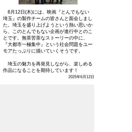
6月12日(木)には、映画『とんでもない
埼玉』の製作チームの皆さんと面会しまし
た。埼玉を盛り上げようという熱い思いか
ら、このとんでもない企画が進行中とのこ
とです。無茶苦茶なストーリーの中に、
『大都市一極集中』という社会問題をユー
モアたっぷりに描いていくそうです。
埼玉の魅力を再発見しながら、楽しめる
作品になることを期待しています！
2025年6月12日
ホームページについて
サイトの使い方
ご
意見・ご要望
秩父市へのアクセス
Copyright© City of CHICHIBU
All Rights Reserved.
掲載記事、写真の無断転載を禁止します。
秩父市役所（法人番号：1000020112071）