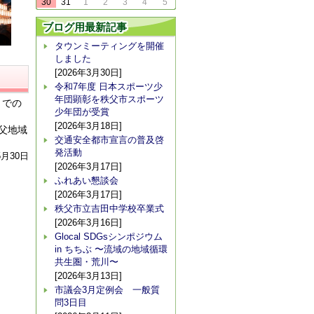
30
31
1
2
3
4
5
ブログ用最新記事
タウンミーティングを開催
しました
[2026年3月30日]
令和7年度 日本スポーツ少
年団顕彰を秩父市スポーツ
りでの
少年団が受賞
[2026年3月18日]
父地域
交通安全都市宣言の普及啓
発活動
5月30日
[2026年3月17日]
ふれあい懇談会
[2026年3月17日]
秩父市立吉田中学校卒業式
[2026年3月16日]
Glocal SDGsシンポジウム
in ちちぶ 〜流域の地域循環
共生圏・荒川〜
[2026年3月13日]
市議会3月定例会 一般質
問3日目