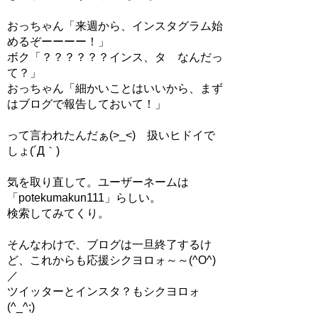
おっちゃん「来週から、インスタグラム始
めるぞーーーー！」
ボク「？？？？？？インス、タ なんだっ
て？」
おっちゃん「細かいことはいいから、まず
はブログで報告しておいて！」
って言われたんだぁ(>_<) 扱いヒドイで
しょ(´Д｀)
気を取り直して。ユーザーネームは
「potekumakun111」らしい。
検索してみてくり。
そんなわけで、ブログは一旦終了するけ
ど、これからも応援シクヨロォ～～(^O^)
／
ツイッターとインスタ？もシクヨロォ
(^_^;)