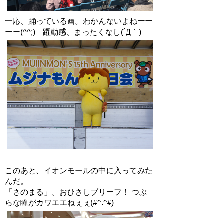
一応、踊っている画。わかんないよねーー
ーー(^^;) 躍動感、まったくなし(´Д｀)
このあと、イオンモールの中に入ってみた
んだ。
「さのまる」。おひさしブリーフ！ つぶ
らな瞳がカワエエねぇぇ(#^.^#)