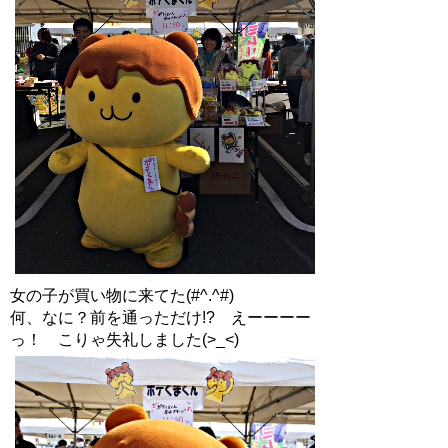
女の子が買い物に来てた(#^.^#)
何、なに？前を通っただけ!? えーーーー
っ！ こりゃ失礼しました(>_<)