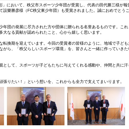
彰」において、秩父市スポーツ少年団が受賞し、代表の田代勝三様が報
て設樂勝彦様（FC秩父東少年団）も受賞されました。誠におめでとう
少年団の発展に尽力された方や団体に贈られる名誉あるものです。これ
多大なる貢献が認められたこと、心から嬉しく思います。
な転換期を迎えています。今回の受賞者の皆様のように、地域で子ども
ながら、「秩父らしいスポーツ環境」を、皆さんと一緒に作っていきた
親として、スポーツが子どもたちに与えてくれる感動や、仲間と共に汗
頑張りたい！」という想いを、これからも全力で支えてまいります。