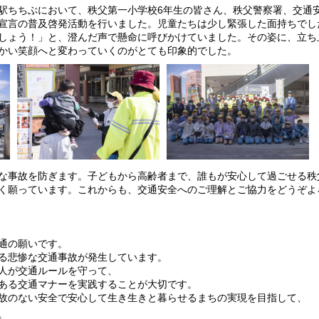
ちちぶにおいて、秩父第一小学校6年生の皆さん、秩父警察署、交通
宣言の普及啓発活動を行いました。児童たちは少し緊張した面持ちでし
しょう！」と、澄んだ声で懸命に呼びかけていました。その姿に、立ち
かい笑顔へと変わっていくのがとても印象的でした。
な事故を防ぎます。子どもから高齢者まで、誰もが安心して過ごせる秩
く願っています。これからも、交通安全へのご理解とご協力をどうぞよ
通の願いです。
る悲惨な交通事故が発生しています。
人が交通ルールを守って、
ある交通マナーを実践することが大切です。
故のない安全で安心して生き生きと暮らせるまちの実現を目指して、
。