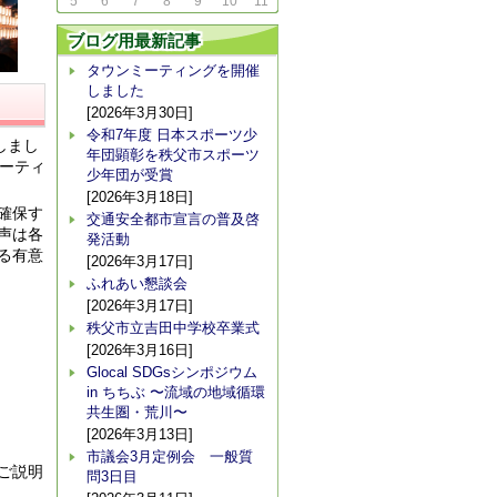
5
6
7
8
9
10
11
ブログ用最新記事
タウンミーティングを開催
しました
[2026年3月30日]
令和7年度 日本スポーツ少
しまし
年団顕彰を秩父市スポーツ
ーティ
少年団が受賞
[2026年3月18日]
確保す
交通安全都市宣言の普及啓
声は各
発活動
る有意
[2026年3月17日]
ふれあい懇談会
[2026年3月17日]
秩父市立吉田中学校卒業式
[2026年3月16日]
Glocal SDGsシンポジウム
in ちちぶ 〜流域の地域循環
共生圏・荒川〜
[2026年3月13日]
市議会3月定例会 一般質
ご説明
問3日目