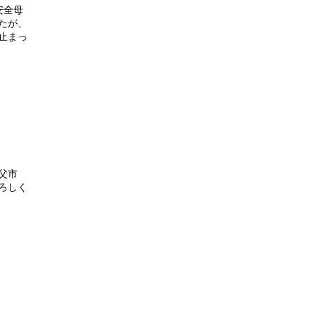
安全母
たが、
止まっ
父市
ろしく