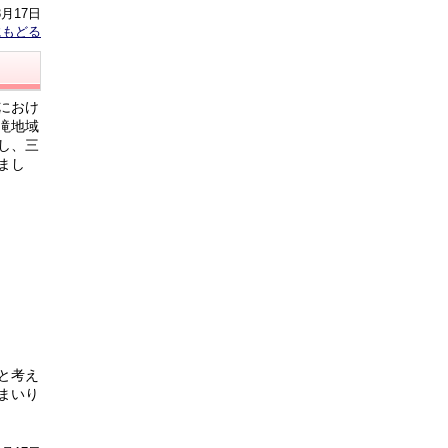
3月17日
にもどる
におけ
滝地域
し、三
まし
と考え
まいり