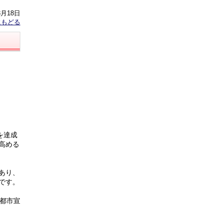
3月18日
にもどる
を達成
高める
あり、
です。
都市宣