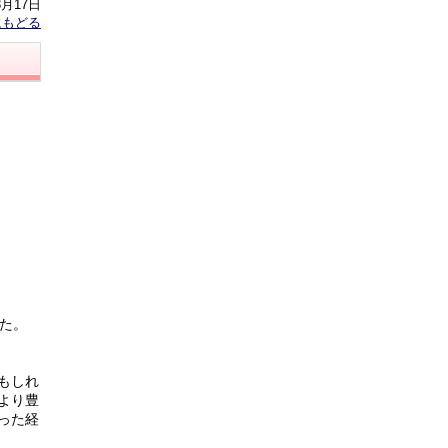
3月17日
にもどる
た。
もしれ
より豊
った経