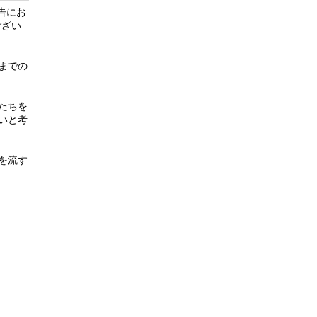
告にお
ござい
までの
たちを
いと考
を流す