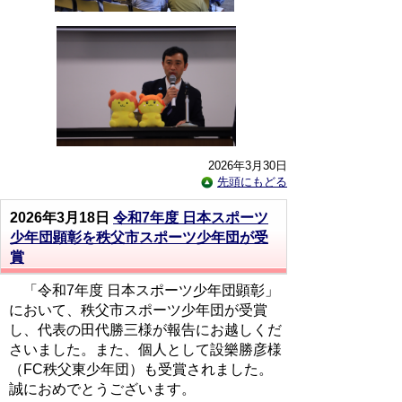
2026年3月30日
先頭にもどる
2026年3月18日
令和7年度 日本スポーツ
少年団顕彰を秩父市スポーツ少年団が受
賞
「令和7年度 日本スポーツ少年団顕彰」
において、秩父市スポーツ少年団が受賞
し、代表の田代勝三様が報告にお越しくだ
さいました。また、個人として設樂勝彦様
（FC秩父東少年団）も受賞されました。
誠におめでとうございます。