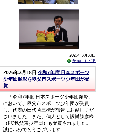
2026年3月30日
先頭にもどる
2026年3月18日
令和7年度 日本スポーツ
少年団顕彰を秩父市スポーツ少年団が受
賞
「令和7年度 日本スポーツ少年団顕彰」
において、秩父市スポーツ少年団が受賞
し、代表の田代勝三様が報告にお越しくだ
さいました。また、個人として設樂勝彦様
（FC秩父東少年団）も受賞されました。
誠におめでとうございます。