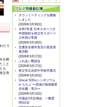
30
1
2
3
4
5
6
ブログ用最新記事
タウンミーティングを開催
しました
[2026年3月30日]
令和7年度 日本スポーツ少
年団顕彰を秩父市スポーツ
少年団が受賞
[2026年3月18日]
わたり
交通安全都市宣言の普及啓
発活動
[2026年3月17日]
みを称
ふれあい懇談会
たこと
[2026年3月17日]
とも
秩父市立吉田中学校卒業式
秩父市
[2026年3月16日]
Glocal SDGsシンポジウム
in ちちぶ 〜流域の地域循環
共生圏・荒川〜
[2026年3月13日]
市議会3月定例会 一般質
問3日目