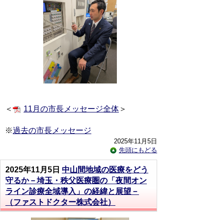
＜
11月の市長メッセージ全体
＞
※
過去の市長メッセージ
2025年11月5日
先頭にもどる
2025年11月5日
中山間地域の医療をどう
守るか－埼玉・秩父医療圏の「夜間オン
ライン診療全域導入」の経緯と展望－
（ファストドクター株式会社）