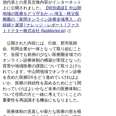
池代表との意見交換内容がインターネット
上に公開されました。
【特別鼎談】中山間
地域の医療をどう守るか ― 埼玉・秩父医
療圏の「夜間オンライン診療全域導入」の
経緯と展望 | ナレッジ・レポート | ファス
トドクター株式会社 (fastdoctor.jp)
公開された内容には、行政、郡市医師
会、民間企業が一体となって取り組むこと
で、全国でも前例の少ない医療圏全域での
オンライン診療体制の構築が実現となった
背景や地域医療の課題について取り上げら
れています。中山間地域でオンライン診療
を含めた医療DXをどう進めていければよ
いか、医療の持続性を高めるためにどう関
わっていけばよいかなど未来の医療体制に
ついて住民の方と一緒に考えていくことの
重要性を再認識する機会にもなりました。
医療体制の見直しや新たな医療の形を模