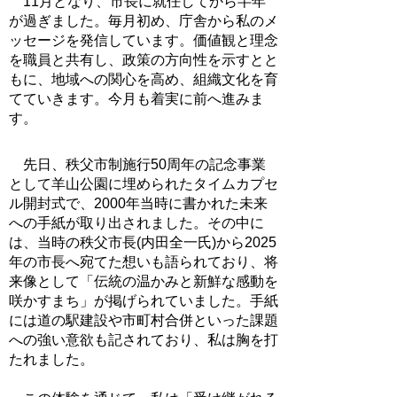
11月となり、市長に就任してから半年
が過ぎました。毎月初め、庁舎から私のメ
ッセージを発信しています。価値観と理念
を職員と共有し、政策の方向性を示すとと
もに、地域への関心を高め、組織文化を育
てていきます。今月も着実に前へ進みま
す。
先日、秩父市制施行50周年の記念事業
として羊山公園に埋められたタイムカプセ
ル開封式で、2000年当時に書かれた未来
への手紙が取り出されました。その中に
は、当時の秩父市長(内田全一氏)から2025
年の市長へ宛てた想いも語られており、将
来像として「伝統の温かみと新鮮な感動を
咲かすまち」が掲げられていました。手紙
には道の駅建設や市町村合併といった課題
への強い意欲も記されており、私は胸を打
たれました。