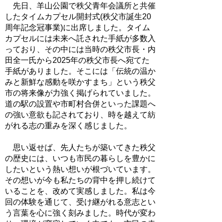
先日、羊山公園で秩父青年会議所と共催
したタイムカプセル開封式(秩父市誕生20
周年記念冠事業)に出席しました。タイム
カプセルには未来へ託された手紙が多数入
っており、その中には当時の秩父市長・内
田全一氏から2025年の秩父市長へ宛てた
手紙がありました。そこには「伝統の温か
みと新鮮な感動を咲かすまち」という秩父
市の将来像が力強く掲げられていました。
道の駅の設置や市町村合併といった課題へ
の強い意欲も記されており、時を越えて紡
がれる志の重みを深く感じました。
思い返せば、先人たちが築いてきた秩父
の歴史には、いつも市民の暮らしを豊かに
したいという熱い想いが根づいています。
その想いが今も私たちの背中を押し続けて
いることを、改めて実感しました。私は今
回の体験を通じて、受け継がれる意志とい
う言葉を心に強く刻みました。時代が変わ