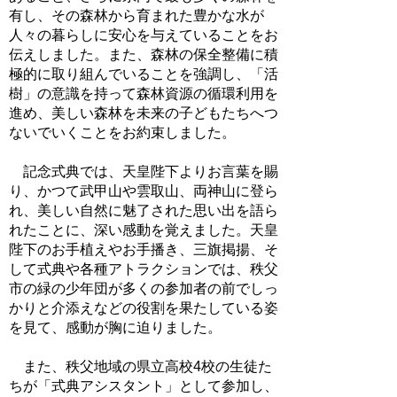
有し、その森林から育まれた豊かな水が
人々の暮らしに安心を与えていることをお
伝えしました。また、森林の保全整備に積
極的に取り組んでいることを強調し、「活
樹」の意識を持って森林資源の循環利用を
進め、美しい森林を未来の子どもたちへつ
ないでいくことをお約束しました。
記念式典では、天皇陛下よりお言葉を賜
り、かつて武甲山や雲取山、両神山に登ら
れ、美しい自然に魅了された思い出を語ら
れたことに、深い感動を覚えました。天皇
陛下のお手植えやお手播き、三旗掲揚、そ
して式典や各種アトラクションでは、秩父
市の緑の少年団が多くの参加者の前でしっ
かりと介添えなどの役割を果たしている姿
を見て、感動が胸に迫りました。
また、秩父地域の県立高校4校の生徒た
ちが「式典アシスタント」として参加し、