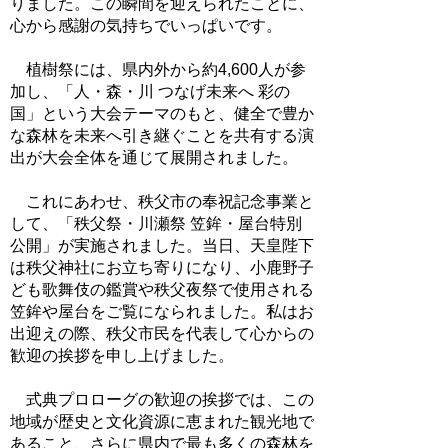
りました。この瞬間を迎えられたことに、
心から感謝の気持ちでいっぱいです。
植樹祭には、県内外から約4,600人が参
加し、「人・森・川 つなげ未来へ 彩の
国」という大会テーマのもと、健全で豊か
な森林を未来へ引き継ぐことを共有する演
出が大会全体を通じて展開されました。
これにあわせ、秩父市の奉祝記念事業と
して、「秩父祭・川瀬祭 笠鉾・屋台特別
公開」が実施されました。当日、天皇陛下
は秩父神社にお立ち寄りになり、小鹿野子
ども歌舞伎の鑑賞や秩父夜祭で使用される
笠鉾や屋台をご覧になられました。私はお
出迎えの際、秩父市民を代表して心からの
歓迎の挨拶を申し上げました。
式典プロローグの歓迎の挨拶では、この
地域が歴史と文化資源に恵まれた観光地で
あること、さらに県内で最も多くの森林を