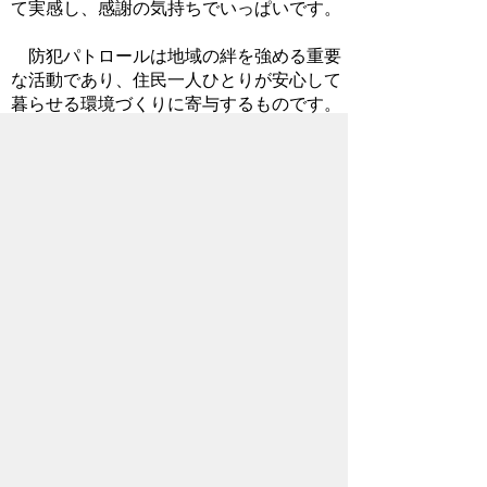
て実感し、感謝の気持ちでいっぱいです。
防犯パトロールは地域の絆を強める重要
な活動であり、住民一人ひとりが安心して
暮らせる環境づくりに寄与するものです。
秩父市としても、皆さまの活動を支援し、
安心で安全な秩父市を築いていきたいと考
えております。
2025年5月16日
ホームページについて
サイトの使い方
ご
意見・ご要望
秩父市へのアクセス
Copyright© City of CHICHIBU
All Rights Reserved.
掲載記事、写真の無断転載を禁止します。
秩父市役所（法人番号：1000020112071）
〒368-8686
埼玉県秩父市熊木町8番15号
電話：
0494-22-2211
（代表）