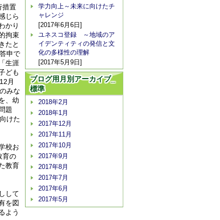
学力向上～未来に向けたチ
行措置
ャレンジ
感じら
[2017年6月6日]
わかり
的拘束
ユネスコ登録 ～地域のア
イデンティティの発信と文
きたと
化の多様性の理解
答申で
[2017年5月9日]
「生涯
子ども
ブログ用月別アーカイブ_
12月
標準
のみな
を、幼
2018年2月
問題
2018年1月
向けた
2017年12月
2017年11月
2017年10月
学校お
教育の
2017年9月
た教育
2017年8月
2017年7月
2017年6月
しして
2017年5月
有を図
るよう