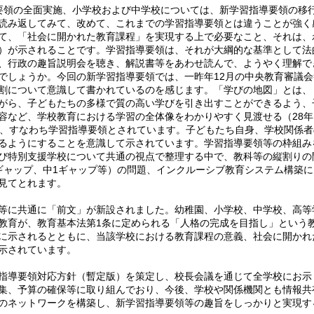
領の全面実施、小学校および中学校については、新学習指導要領の移
読み返してみて、改めて、これまでの学習指導要領とは違うことが強く
て、「社会に開かれた教育課程」を実現する上で必要なこと、それは、
）が示されることです。学習指導要領は、それが大綱的な基準として法
、行政の趣旨説明会を聴き、解説書等をあわせ読んで、ようやく理解で
でしょうか。今回の新学習指導要領では、一昨年12月の中央教育審議会
割について意識して書かれているのを感じます。「学びの地図」とは、
がら、子どもたちの多様で質の高い学びを引き出すことができるよう、
容など、学校教育における学習の全体像をわかりやすく見渡せる（28年
図、すなわち学習指導要領とされています。子どもたち自身、学校関係者
るようにすることを意識して示されています。学習指導要領等の枠組み
び特別支援学校について共通の視点で整理する中で、教科等の縦割りの
ギャップ、中1ギャップ等）の問題、インクルーシブ教育システム構築に
見てとれます。
等に共通に「前文」が新設されました。幼稚園、小学校、中学校、高等
教育が、教育基本法第1条に定められる「人格の完成を目指し」という
に示されるとともに、当該学校における教育課程の意義、社会に開かれ
示されています。
指導要領対応方針（暫定版）を策定し、校長会議を通じて全学校にお示
集、予算の確保等に取り組んでおり、今後、学校や関係機関とも情報共
のネットワークを構築し、新学習指導要領等の趣旨をしっかりと実現す