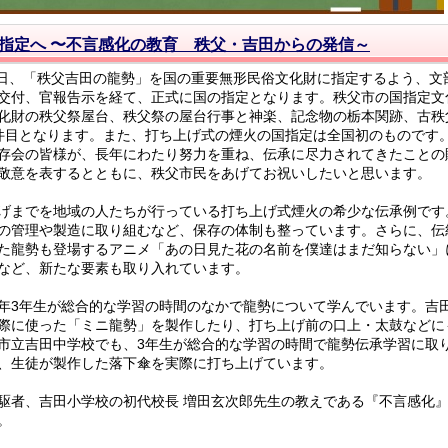
財指定へ 〜不言感化の教育 秩父・吉田からの発信～
9日、「秩父吉田の龍勢」を国の重要無形民俗文化財に指定するよう、文
交付、官報告示を経て、正式に国の指定となります。秩父市の国指定文
化財の秩父祭屋台、秩父祭の屋台行事と神楽、記念物の栃本関跡、古秩
件目となります。また、打ち上げ式の煙火の国指定は全国初のものです
存会の皆様が、長年にわたり努力を重ね、伝承に尽力されてきたことの
敬意を表するとともに、秩父市民をあげてお祝いしたいと思います。
げまでを地域の人たちが行っている打ち上げ式煙火の希少な伝承例です
の管理や製造に取り組むなど、保存の体制も整っています。さらに、伝
た龍勢も登場するアニメ「あの日見た花の名前を僕達はまだ知らない」
など、新たな要素も取り入れています。
3年生が総合的な学習の時間のなかで龍勢について学んでいます。吉
際に使った「ミニ龍勢」を製作したり、打ち上げ前の口上・太鼓などに
市立吉田中学校でも、3年生が総合的な学習の時間で龍勢伝承学習に取
、生徒が製作した落下傘を実際に打ち上げています。
者、吉田小学校の初代校長 増田玄次郎先生の教えである『不言感化
。