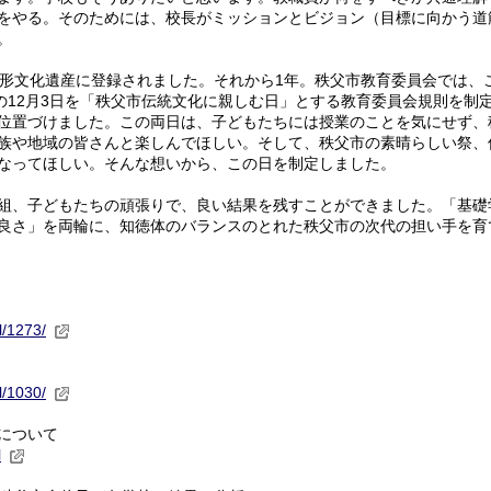
をやる。そのためには、校長がミッションとビジョン（目標に向かう道
。
形文化遺産に登録されました。それから1年。秩父市教育委員会では、
の12月3日を「秩父市伝統文化に親しむ日」とする教育委員会規則を制
位置づけました。この両日は、子どもたちには授業のことを気にせず、
族や地域の皆さんと楽しんでほしい。そして、秩父市の素晴らしい祭、
なってほしい。そんな想いから、この日を制定しました。
組、子どもたちの頑張りで、良い結果を残すことができました。「基礎
良さ」を両輪に、知徳体のバランスのとれた秩父市の次代の担い手を育
al/1273/
al/1030/
定について
l