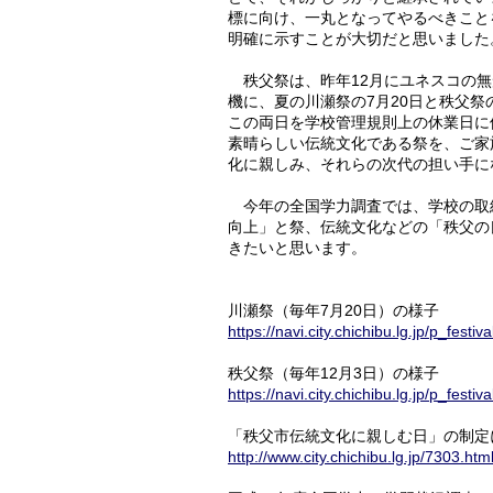
標に向け、一丸となってやるべきこと
明確に示すことが大切だと思いました
秩父祭は、昨年12月にユネスコの無
機に、夏の川瀬祭の7月20日と秩父祭
この両日を学校管理規則上の休業日に
素晴らしい伝統文化である祭を、ご家
化に親しみ、それらの次代の担い手に
今年の全国学力調査では、学校の取
向上」と祭、伝統文化などの「秩父の
きたいと思います。
川瀬祭（毎年7月20日）の様子
https://navi.city.chichibu.lg.jp/p_festiv
秩父祭（毎年12月3日）の様子
https://navi.city.chichibu.lg.jp/p_festiv
「秩父市伝統文化に親しむ日」の制
http://www.city.chichibu.lg.jp/7303.htm