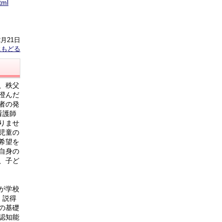
tml
2月21日
にもどる
、秩父
澄んだ
者の発
看護師
りませ
児童の
希望を
自身の
、子ど
が学校
、説得
の基礎
認知能