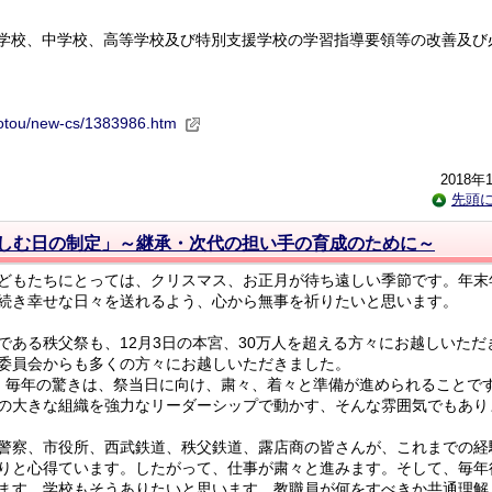
学校、中学校、高等学校及び特別支援学校の学習指導要領等の改善及び
）
hotou/new-cs/1383986.htm
2018年
先頭
しむ日の制定」～継承・次代の担い手の育成のために～
どもたちにとっては、クリスマス、お正月が待ち遠しい季節です。年末
続き幸せな日々を送れるよう、心から無事を祈りたいと思います。
ある秩父祭も、12月3日の本宮、30万人を超える方々にお越しいただ
委員会からも多くの方々にお越しいただきました。
毎年の驚きは、祭当日に向け、粛々、着々と準備が進められることで
の大きな組織を強力なリーダーシップで動かす、そんな雰囲気でもあり
警察、市役所、西武鉄道、秩父鉄道、露店商の皆さんが、これまでの経
りと心得ています。したがって、仕事が粛々と進みます。そして、毎年
ます。学校もそうありたいと思います。教職員が何をすべきか共通理解