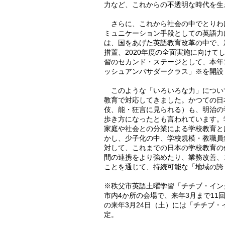
力など、これからの不透明な時代を生
さらに、これから社会の中でとりわけ
ミュニケーション手段としての英語力
は、国をあげた英語教育改革の中で、
措置、2020年度の全面実施に向け
習のセカンド・ステージとして、本年
ッシュアンバサダークラス」※を開設
このような「いろいろな力」につい
教育で対応してきました。かつての日
伎、能・狂言に見られる）も、明治の
歩き方になったとも言われています。
家庭や社会との分業による学校教育と
かし、少子化の中、学校規模・教職員
対して、これまでの日本の学校教育の
間の連携をより強めたり、業務改善、
ことを通じて、持続可能な「地域の誇
※秩父市英語土曜学習「チチブ・イン
市内4か所の会場で、来年3月まで1
の来年3月24日（土）には「チチブ
定。