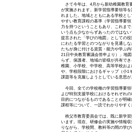
さて今年は、4月から新幼稚園教育要
が実施されます。新学習指導要領等を
れました。地域とともにある学校とし
やすい教育課程の基準（学習指導要領
力を持つということもあり、これまで
いう点も少なからずあったのではない
提言された「学びの地図」としての役
にわたる学習とのつながりを見通しな
たちが身に付ける資質・能力や学ぶ内
21日中央教育審議会答申より）」地
らず、保護者、地域の皆様が共有でき
稚園、小学校、中学校、高等学校およ
や、学校段階におけるギャップ（小1
課題等を克服しようとしている意思が
今回、全ての学校種の学習指導要領
よび特別支援学校におけるそれぞれの
目的につながるものであることが明確
課程等について、一読でわかりやすく
秩父市教育委員会では、既に新学習
います。現在、研修会の実施や情報収
りながら、学校間、教科等の間の学び