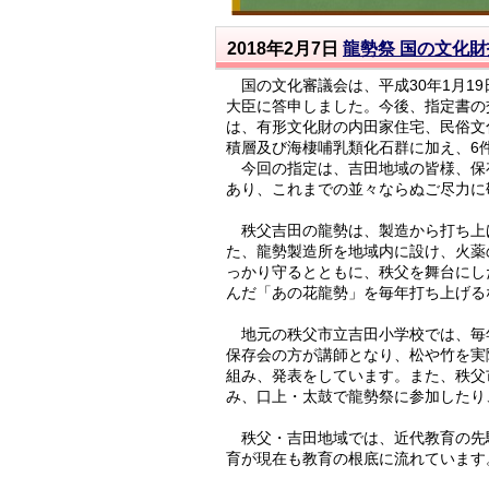
2018年2月7日
龍勢祭 国の文化
国の文化審議会は、平成30年1月1
大臣に答申しました。今後、指定書の
は、有形文化財の内田家住宅、民俗文
積層及び海棲哺乳類化石群に加え、6
今回の指定は、吉田地域の皆様、保
あり、これまでの並々ならぬご尽力に
秩父吉田の龍勢は、製造から打ち上
た、龍勢製造所を地域内に設け、火薬
っかり守るとともに、秩父を舞台にし
んだ「あの花龍勢」を毎年打ち上げる
地元の秩父市立吉田小学校では、毎年
保存会の方が講師となり、松や竹を実
組み、発表をしています。また、秩父
み、口上・太鼓で龍勢祭に参加したり
秩父・吉田地域では、近代教育の先駆
育が現在も教育の根底に流れています