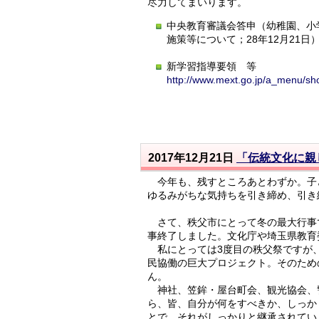
尽力してまいります。
中央教育審議会答申（幼稚園、小
施策等について；28年12月21日
新学習指導要領 等
http://www.mext.go.jp/a_menu/s
2017年12月21日
「伝統文化に親
今年も、残すところあとわずか。子
ゆるみがちな気持ちを引き締め、引き
さて、秩父市にとって冬の最大行事で
事終了しました。文化庁や埼玉県教育
私にとっては3度目の秩父祭ですが、
民協働の巨大プロジェクト。そのため
ん。
神社、笠鉾・屋台町会、観光協会、
ら、皆、自分が何をすべきか、しっか
とで、それがしっかりと継承されてい