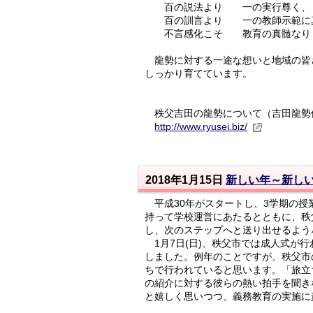
百の説法より 一の実行尊く、
百の訓言より 一の教師示範に真
不言感化こそ 教育の真髄なり（吉
龍勢に対する一途な想いと地域の皆
しっかり育てています。
秩父吉田の龍勢について（吉田龍勢
http://www.ryusei.biz/
2018年1月15日
新しい年～新し
平成30年がスタートし、3学期の授
持って学校運営にあたるとともに、秩
し、次のステップへと送り出せるよう
1月7日(日)、秩父市では成人式が
しました。例年のことですが、秩父市
ちで行われていると思います。「旅立
の紹介に対する彼らの熱い拍手を聞き
と嬉しく思いつつ、義務教育の実施に