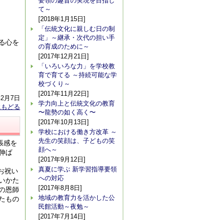
要領の趣旨の実現を目指し
て～
[2018年1月15日]
「伝統文化に親しむ日の制
定」～継承・次代の担い手
る心を
の育成のために～
[2017年12月21日]
「いろいろな力」を学校教
育で育てる ～持続可能な学
校づくり～
[2017年11月22日]
年2月7日
学力向上と伝統文化の教育
にもどる
〜龍勢の如く高く〜
[2017年10月13日]
学校における働き方改革 ～
先生の笑顔は、子どもの笑
張感を
顔へ～
伸ば
[2017年9月12日]
真夏に学ぶ 新学習指導要領
お祝い
への対応
いかた
[2017年8月8日]
の恩師
地域の教育力を活かした公
たもの
民館活動～夜勉～
[2017年7月14日]