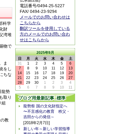
伝承館2階)
電話番号/
0494-25-5227
FAX/ 0494-23-9294
メールでのお問い合わせは
こちらから
部科学
翻訳ツールを使用している
化財
方のメールでのお問い合わ
父湾堆
せはこちらから
。
賜物で
2025年9月
日
月
火
水
木
金
土
。ま
31
1
2
3
4
5
6
7
8
9
10
11
12
13
統をし
14
15
16
17
18
19
20
にちな
21
22
23
24
25
26
27
28
29
30
1
2
3
4
5
6
7
8
9
10
11
田龍勢
も取り
ブログ用最新記事_標準
り組
龍勢祭 国の文化財指定へ
〜不言感化の教育 秩父・
吉田からの発信～
』の教
[2018年2月7日]
新しい年～新しい学習指導