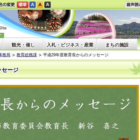
観光・催し
入札・ビジネス・産業
まちの施設
事務局
教育総務課
平成29年度教育長からのメッセージ
ッセージ