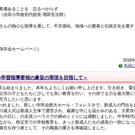
価あることを 忘るべからず
田小学校初代校長 増田玄次郎）
さんの熱心な指導を通して、不言感化、地域への愛着と伝統文化を愛す
保存会ホームページ）
2018
先頭
い学習指導要領の趣旨の実現を目指して～
業も始まりました。本年もよろしくお願い申し上げます。引き続き、緊
父市の子どもたちに少しでも良い教育を行い、その持てる力を最大限に
尽力したいと思います。
行われました。新しい市民会館大ホール・フォレスタで、新成人の門出を
の成人式は新成人主体で運営され、厳粛な中にも温かみのある、大変良
ちの日に」の全員コーラスでの締めくくりには感動しました。中学時代
ながら、秩父市での学校教育も、きっと新成人たちの成長の一助になっ
責任を持つ者として、その職責の重さを再確認しました。