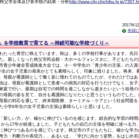
の秩父市全体及び各学校の結果・分析
http://www.city.chichibu.lg.jp/7307.h
2017年1
先頭
」を学校教育で育てる ～持続可能な学校づくり～
わたった青空に映えています。秋は、多くの学校行事があります。先日
た。新しくなった秩父市民会館・大ホールフォレスタに、子どもたちの
市青少年健全育成推進大会では、小・中学生の「青少年の主張」の入賞
年生の女子児童の発表がとても素晴らしく、印象に残りました。将来、
。母親が看護師として働く姿に憧れてのものでしたが、それだけではあ
由は、母親が看護師として患者への病気の対応を行うだけでなく、女子
家庭で行い、最期は自宅での時間を過ごしながら逝きたいという祖母の
の母親の姿を見て、自分も看護師になりたいと思うというものでした。
母親の対応を通して、終末期医療、ターミナル・ケアという社会問題を
た小学6年生の女子児童の主張は素晴らしいと思いました。
「新しい力」が、確かに伸びているのを感じます。総合的な学習の時間
年）から17年が経過しました。子どもたちの自己の主張を明確に述べる力
に伸びつつあるのを感じています。秩父市の子どもたちに、確かな学力
考力・判断力や表現力」、あるいは、「学びに向かう姿勢」をはじめ非