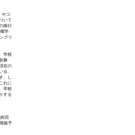
）やコ
ついて
の移行
土曜学
ングリ
、学校
歌舞
現在の
いる、
す。し
これに
、学校
りする
最終回
開催予