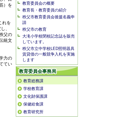
教育委員会の概要
筋）を
教育長・教育委員の紹介
秩父市教育委員会後援名義申
請
これを
定し、
秩父市の教育
秩父の
大滝小学校閉校記念誌を販売
伝統文
しています。
秩父市立中学校LED照明器具
賃貸借の一般競争入札を実施
学力の
します
ててい
教育委員会事務局
教育総務課
学校教育課
文化財保護課
保健給食課
教育研究所