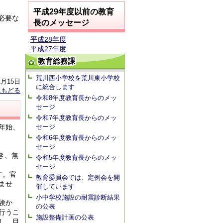
平成29年度以前の教育
必要な
長のメッセージ
平成28年度
平成27年度
教育総務課
荒川西小学校を荒川東小学校
1月15日
に統合します
にもどる
令和8年度教育長からのメッ
セージ
令和7年度教育長からのメッ
セージ
年始、
令和6年度教育長からのメッ
セージ
き、無
令和5年度教育長からのメッ
セージ
す。官
教育委員会では、定例会を開
ませ
催しています
小中学校施設の耐震診断結果
験か
の公表
行うこ
施設整備計画の公表
し、目