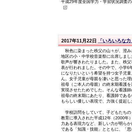
平成29年度全国学力・学習状況調査
2017年11月22日
「いろいろな力
秋色に染まった秩父の山々が、澄み
地区の小・中学校音楽祭に出席しまし
歌声が響きわたりました。また、秩父
表が行われました。その中で、小学6
になりたいという希望を持つ女子児童
ん。女子児童が母親を凄いと思った理
祖母（ご本人の母親）の終末期看護を
実現させたためでした。そんな看護師
祖母の終末期にあたり、看護師である
もらしい優しい表現で、力強く提起し
学校訪問をしていて、子どもたちの
教育に導入された平成12年（2000
力ある表現力など、新しい力が明らか
である「知識・技能」とともに、「思