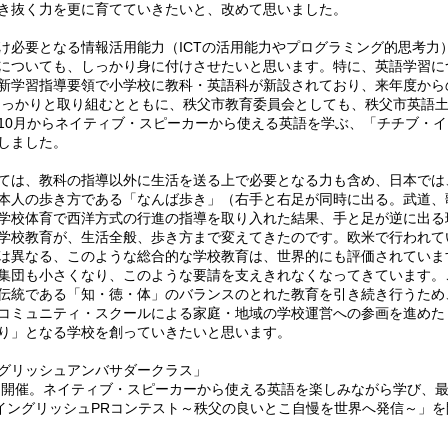
き抜く力を更に育てていきたいと、改めて思いました。
必要となる情報活用能力（ICTの活用能力やプログラミング的思考力
についても、しっかり身に付けさせたいと思います。特に、英語学習に
新学習指導要領で小学校に教科・英語科が新設されており、来年度から
てしっかりと取り組むとともに、秩父市教育委員会としても、秩父市英語
10月からネイティブ・スピーカーから使える英語を学ぶ、「チチブ・イ
しました。
ては、教科の指導以外に生活を送る上で必要となる力も含め、日本では
本人の歩き方である「なんば歩き」（右手と右足が同時に出る。武道、
学校体育で西洋方式の行進の指導を取り入れた結果、手と足が逆に出る
学校教育が、生活全般、歩き方まで変えてきたのです。欧米で行われて
は異なる、このような総合的な学校教育は、世界的にも評価されていま
集団も小さくなり、このような要請を支えきれなくなってきています。
伝統である「知・徳・体」のバランスのとれた教育を引き続き行うため
コミュニティ・スクールによる家庭・地域の学校運営への参画を進めた
り」となる学校を創っていきたいと思います。
グリッシュアンバサダークラス」
1回開催。ネイティブ・スピーカーから使える英語を楽しみながら学び、
・イングリッシュPRコンテスト～秩父の良いとこ自慢を世界へ発信～」を