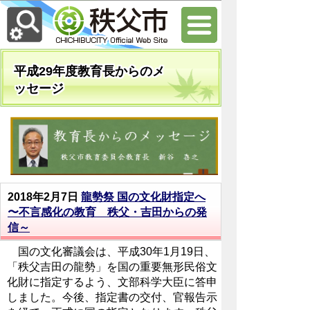
平成29年度教育長からのメ
ッセージ
2018年2月7日
龍勢祭 国の文化財指定へ
〜不言感化の教育 秩父・吉田からの発
信～
国の文化審議会は、平成30年1月19日、
「秩父吉田の龍勢」を国の重要無形民俗文
化財に指定するよう、文部科学大臣に答申
しました。今後、指定書の交付、官報告示