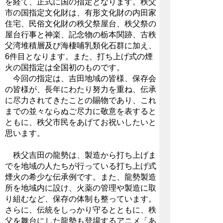
を経て、正式に国の指定となります。秩父
市の国指定文化財は、有形文化財の内田家
住宅、民俗文化財の秩父祭屋台、秩父祭の
屋台行事と神楽、記念物の栃本関跡、古秩
父湾堆積層及び海棲哺乳類化石群に加え、
6件目となります。また、打ち上げ式の煙
火の国指定は全国初のものです。
今回の指定は、吉田地域の皆様、保存会
の皆様が、長年にわたり努力を重ね、伝承
に尽力されてきたことの賜物であり、これ
までの並々ならぬご尽力に敬意を表すると
ともに、秩父市民をあげてお祝いしたいと
思います。
秩父吉田の龍勢は、製造から打ち上げま
でを地域の人たちが行っている打ち上げ式
煙火の希少な伝承例です。また、龍勢製造
所を地域内に設け、火薬の管理や製造に取
り組むなど、保存の体制も整っています。
さらに、伝統をしっかり守るとともに、秩
父を舞台にした龍勢も登場するアニメ「あ