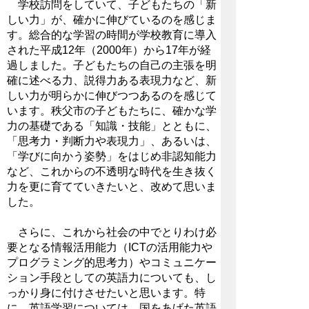
学校訪問をしていて、子どもたちの「新
しい力」が、確かに伸びているのを感じま
す。総合的な学習の時間が学校教育に導入
された平成12年（2000年）から17年が経
過しました。子どもたちの自己の主張を明
確に述べる力、説得力ある表現力など、新
しい力が明らかに伸びつつあるのを感じて
います。秩父市の子どもたちに、確かな学
力の基礎である「知識・技能」とともに、
「思考力・判断力や表現力」、あるいは、
「学びに向かう姿勢」をはじめ非認知能力
など、これからの不透明な時代を生き抜く
力を更に育てていきたいと、改めて思いま
した。
さらに、これから社会の中でとりわけ必
要となる情報活用能力（ICTの活用能力や
プログラミング的思考力）やコミュニケー
ション手段としての英語力についても、し
っかり身に付けさせたいと思います。特
に、英語学習については、国をあげた英語