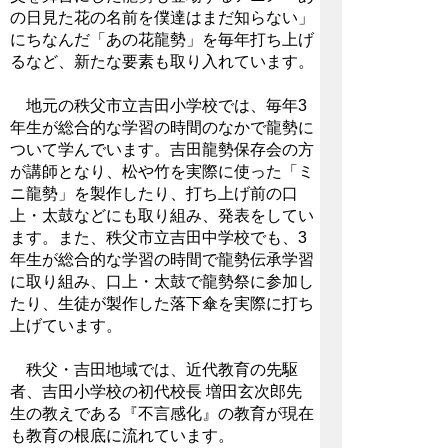
の日見た花の名前を僕達はまだ知らない」
にちなんだ「あの花龍勢」を毎年打ち上げ
るなど、新たな要素も取り入れています。
地元の秩父市立吉田小学校では、毎年3
年生が総合的な学習の時間のなかで龍勢に
ついて学んでいます。吉田龍勢保存会の方
が講師となり、松や竹を実際に使った「ミ
ニ龍勢」を製作したり、打ち上げ前の口
上・太鼓などにも取り組み、発表をしてい
ます。また、秩父市立吉田中学校でも、3
年生が総合的な学習の時間で龍勢伝承学習
に取り組み、口上・太鼓で龍勢祭に参加し
たり、生徒が製作した落下傘を実際に打ち
上げています。
秩父・吉田地域では、近代教育の先駆
者、吉田小学校の初代校長 増田玄次郎先
生の教えである『不言感化』の教育が現在
も教育の根底に流れています。