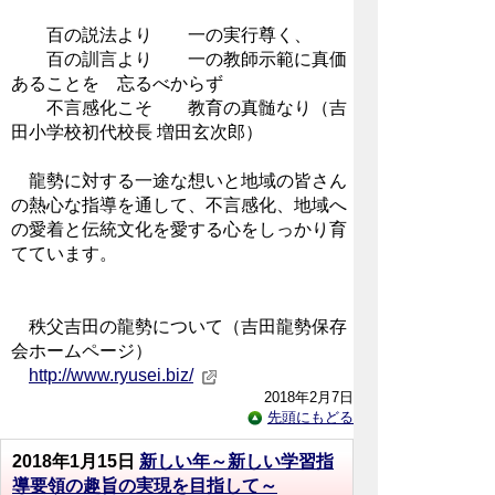
百の説法より 一の実行尊く、
百の訓言より 一の教師示範に真価
あることを 忘るべからず
不言感化こそ 教育の真髄なり（吉
田小学校初代校長 増田玄次郎）
龍勢に対する一途な想いと地域の皆さん
の熱心な指導を通して、不言感化、地域へ
の愛着と伝統文化を愛する心をしっかり育
てています。
秩父吉田の龍勢について（吉田龍勢保存
会ホームページ）
http://www.ryusei.biz/
2018年2月7日
先頭にもどる
2018年1月15日
新しい年～新しい学習指
導要領の趣旨の実現を目指して～