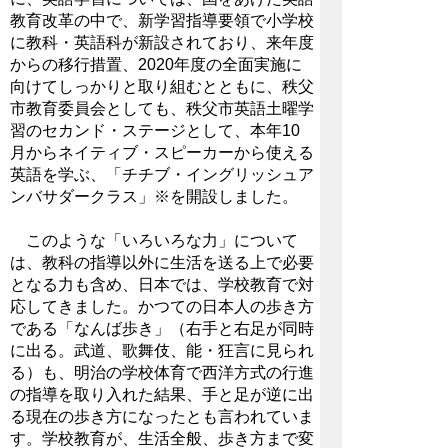
教育改革の中で、新学習指導要領で小学校
に教科・英語科が新設されており、来年度
からの移行措置、2020年度の全面実施に
向けてしっかりと取り組むとともに、秩父
市教育委員会としても、秩父市英語土曜学
習のセカンド・ステージとして、本年10
月からネイティブ・スピーカーから使える
英語を学ぶ、「チチブ・イングリッシュア
ンバサダークラス」※を開設しました。
このような「いろいろな力」について
は、教科の指導以外に生活を送る上で必要
となる力も含め、日本では、学校教育で対
応してきました。かつての日本人の歩き方
である「なんば歩き」（右手と右足が同時
に出る。武道、歌舞伎、能・狂言に見られ
る）も、明治の学校体育で西洋方式の行進
の指導を取り入れた結果、手と足が逆に出
る現在の歩き方になったとも言われていま
す。学校教育が、生活全般、歩き方まで変