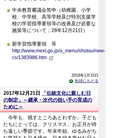
中央教育審議会答申（幼稚園、小学
校、中学校、高等学校及び特別支援学
校の学習指導要領等の改善及び必要な
施策等について；28年12月21日）
新学習指導要領 等
http://www.mext.go.jp/a_menu/shotou/new-
cs/1383986.htm
2018年1月15日
先頭にもどる
2017年12月21日
「伝統文化に親しむ日
の制定」～継承・次代の担い手の育成の
ために～
今年も、残すところあとわずか。子ども
たちにとっては、クリスマス、お正月が待
ち遠しい季節です。年末年始、ゆるみがち
な気持ちを引き締め、引き続き幸せな日々