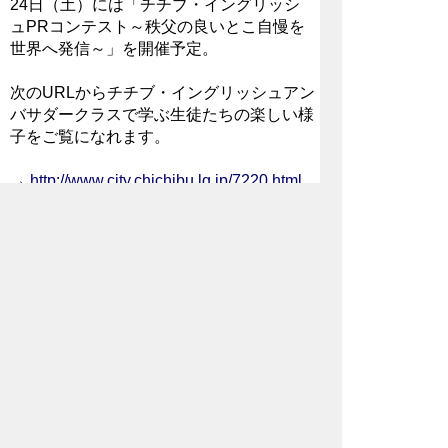
24日（土）には「チチブ・イングリッシ
ュPRコンテスト～秩父の良いとこ自慢を
世界へ発信～」を開催予定。
次のURLからチチブ・イングリッシュアン
バサダークラスで学ぶ生徒たちの楽しい様
子をご覧になれます。
→
http://www.city.chichibu.lg.jp/7220.html
2017年11月22日
先頭にもどる
2017年10月13日
学力向上と伝統文化の
教育 〜龍勢の如く高く〜
10月8日（日）、前々日からの秋雨一
過、晴れわたる青空の下、秩父吉田で龍勢
祭が開催されました。25の流派による龍
勢（手作りロケット）が、白い煙を噴射し
ながら、昇天する龍の如く一気に秋の青空
を登り、上空約300メートル辺りで花火に